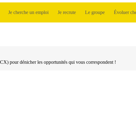
Je cherche un emploi
Je recrute
Le groupe
Évoluer che
X) pour dénicher les opportunités qui vous correspondent !