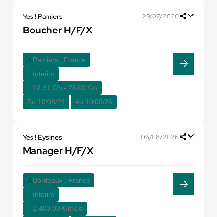
Yes ! Pamiers
29/07/2026
Boucher H/F/X
Pamiers , France
Interim
12,31 €/h - 26,00 €/h
Du:
10/08/26
Au:
10/09/26
Yes ! Eysines
06/08/2026
Manager H/F/X
Bordeaux , France
Interim
2.400,00 €/mois