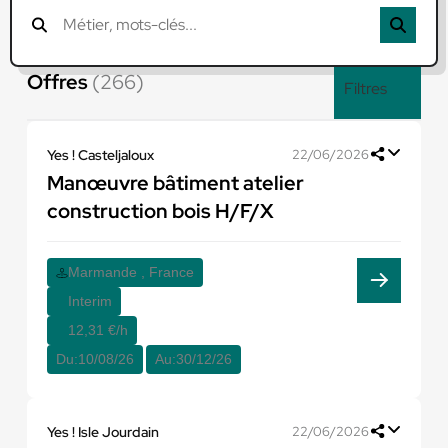
Offres
(266)
Filtres
Yes ! Casteljaloux
22/06/2026
Manœuvre bâtiment atelier
construction bois H/F/X
Marmande , France
Interim
12,31 €/h
Du:
10/08/26
Au:
30/12/26
Yes ! Isle Jourdain
22/06/2026