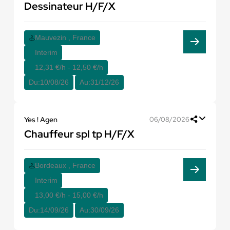
Dessinateur H/F/X
Mauvezin , France
Interim
12,31 €/h - 12,50 €/h
Du:
10/08/26
Au:
31/12/26
Yes ! Agen
06/08/2026
Chauffeur spl tp H/F/X
Bordeaux , France
Interim
13,00 €/h - 15,00 €/h
Du:
14/09/26
Au:
30/09/26