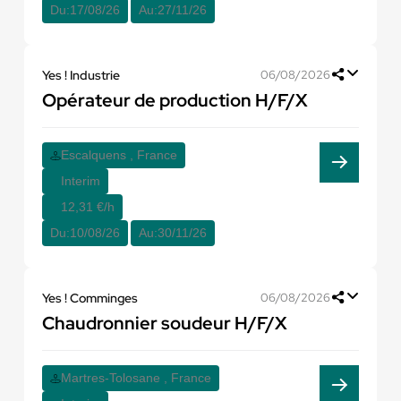
Du:
17/08/26
Au:
27/11/26
Yes ! Industrie
06/08/2026
Opérateur de production H/F/X
Escalquens , France
Interim
12,31 €/h
Du:
10/08/26
Au:
30/11/26
Yes ! Comminges
06/08/2026
Chaudronnier soudeur H/F/X
Martres-Tolosane , France