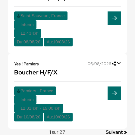
Saint-Sauveur , France
Interim
12,43 €/h
Du:
08/08/26
Au:
10/08/26
Yes ! Pamiers
06/08/2026
Boucher H/F/X
Pamiers , France
Interim
12,31 €/h - 15,00 €/h
Du:
10/08/26
Au:
10/09/26
1
sur 27
Suivant »