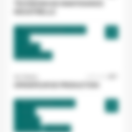
TECHNICIEN DE MAINTENANCE
INDUSTRIELLE
La Bastide-de-Bousignac , France
CDI
12,98 €/h
Début le:
01/09/26
Yes ! Pamiers
20/07/2026
OPERATEUR DE PRODUCTION
Villeneuve-d'Olmes , France
Interim
12,31 €/h
Du:
01/09/26
Au:
30/09/26