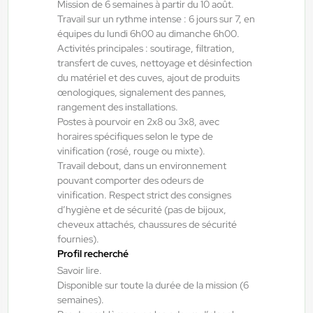
Mission de 6 semaines à partir du 10 août.
Travail sur un rythme intense : 6 jours sur 7, en
Toulouse , France
équipes du lundi 6h00 au dimanche 6h00.
Interim
Activités principales : soutirage, filtration,
12,54 €/h - 14,83 €/h
transfert de cuves, nettoyage et désinfection
du matériel et des cuves, ajout de produits
Du:
10/08/26
Au:
31/08/26
œnologiques, signalement des pannes,
rangement des installations.
Postes à pourvoir en 2x8 ou 3x8, avec
Yes ! Agen
07/08/2026
horaires spécifiques selon le type de
Métallier atelier - Soudeur H/F/X
vinification (rosé, rouge ou mixte).
Travail debout, dans un environnement
pouvant comporter des odeurs de
vinification. Respect strict des consignes
Bon-Encontre , France
d’hygiène et de sécurité (pas de bijoux,
Interim
cheveux attachés, chaussures de sécurité
15,00 €/h - 17,00 €/h
fournies).
Profil recherché
Du:
07/09/26
Au:
31/10/26
Savoir lire.
Disponible sur toute la durée de la mission (6
semaines).
Yes ! Pamiers
17/07/2026