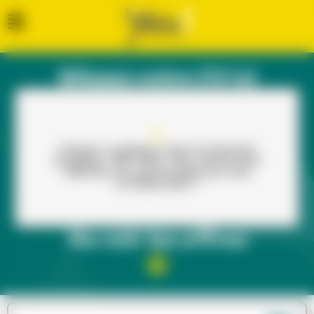
Glissez votre CV ici
Cliquez ou glissez votre CV (formats
acceptés : PDF, PNG, JPG, DOCX) pour
dénicher les opportunités qui vous
correspondent !
Ou voir les offres​