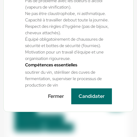
Pas de problème avec les odeurs d’alcool
Préparateur de commandes H/F/X
(vapeurs de vinification).
Ne pas être claustrophobe, ni asthmatique.
Capacité à travailler debout toute la journée.
Auterive , France
Respect des règles d’hygiène (pas de bijoux,
cheveux attachés).
Interim
Équipé obligatoirement de chaussures de
12,31 €/h
sécurité et bottes de sécurité (fournies).
Du:
10/08/26
Au:
31/08/26
Motivation pour un travail d’équipe et une
organisation rigoureuse.
Compétences essentielles
soutirer du vin, stériliser des cuves de
Yes ! Pamiers
30/07/2026
fermentation, superviser le processus de
Peintre Thermolaqueur H/F/X
production de vin
Fermer
Candidater
Mazères , France
Interim
12,33 €/h - 13,00 €/h
Du:
10/08/26
Au:
01/09/26