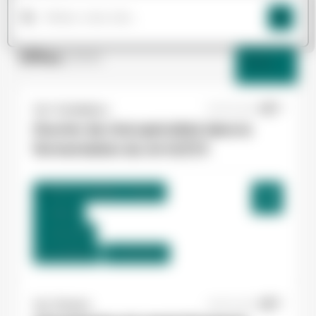
Offres
(264)
Filtres
Yes ! Casteljaloux
07/07/2026
Ouvrier de chai spécialisé dans la
fermentation du vin H/F/X
Buzet-sur-Baïse , France
Interim
12,31 €/h
Du:
03/08/26
Au:
30/10/26
Yes ! Pamiers
20/07/2026