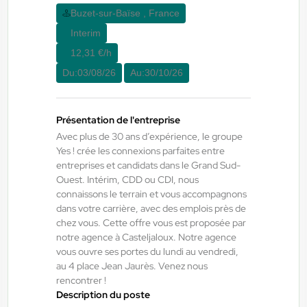
12,31 €/h
Buzet-sur-Baïse , France
Du:
01/09/26
Au:
30/09/26
Interim
12,31 €/h
Du:
03/08/26
Au:
30/10/26
Yes ! Pamiers
21/07/2026
TECHNICIEN DE MAINTENANCE
INDUSTRIELLE
Présentation de l'entreprise
Avec plus de 30 ans d’expérience, le groupe
Yes ! crée les connexions parfaites entre
Villeneuve-d'Olmes , France
entreprises et candidats dans le Grand Sud-
CDI
Ouest. Intérim, CDD ou CDI, nous
connaissons le terrain et vous accompagnons
12,98 €/h
dans votre carrière, avec des emplois près de
Début le:
01/09/26
chez vous. Cette offre vous est proposée par
notre agence à Casteljaloux. Notre agence
vous ouvre ses portes du lundi au vendredi,
au 4 place Jean Jaurès. Venez nous
Yes ! Bâtiment
07/08/2026
rencontrer !
Menuisier H/F/X
Description du poste