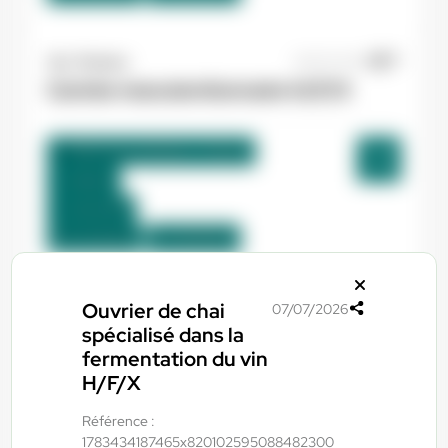
Yes ! Pamiers
20/07/2026
Cariste manutentionnaire H/F/X
Villeneuve-d'Olmes , France
Interim
12,31 €/h
Du:
01/09/26
Au:
30/09/26
Ouvrier de chai
07/07/2026
Yes ! Pamiers
20/07/2026
spécialisé dans la
OPERATEUR DE PRODUCTION
fermentation du vin
H/F/X
Villeneuve-d'Olmes , France
Référence :
Interim
1783434187465x820102595088482300