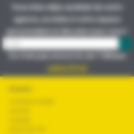
Vous êtes déjà candidat de notre
agence, accédez à votre espace
personnalisé et discutez avec nous !
Ce n’est pas encore le cas ? Glissez
votre CV ici
Navigation
Je cherche un emploi
Je recrute
Le groupe
Évoluer chez Yes !