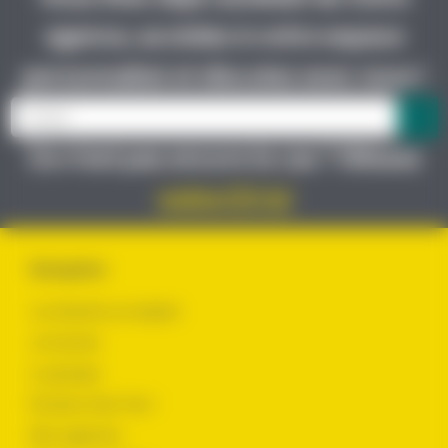
agence, accédez à votre espace
personnalisé et discutez avec nous !
Ce n’est pas encore le cas ? Glissez
votre CV ici
Navigation
Je cherche un emploi
Je recrute
Le groupe
Évoluer chez Yes !
Nos agences