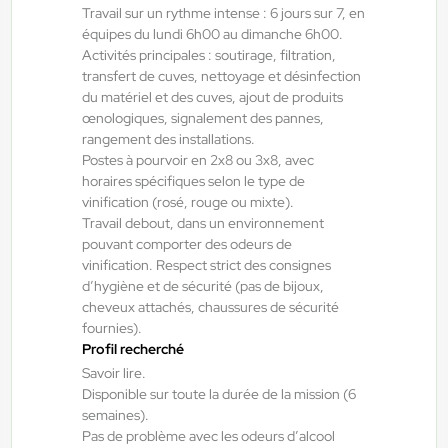
Grenade , France
Travail sur un rythme intense : 6 jours sur 7, en
Interim
équipes du lundi 6h00 au dimanche 6h00.
Activités principales : soutirage, filtration,
12,31 €/h
transfert de cuves, nettoyage et désinfection
Du:
10/08/26
Au:
31/12/26
du matériel et des cuves, ajout de produits
œnologiques, signalement des pannes,
rangement des installations.
Postes à pourvoir en 2x8 ou 3x8, avec
Yes ! Eysines
06/08/2026
horaires spécifiques selon le type de
Vendeur en boulangerie H/F/X
vinification (rosé, rouge ou mixte).
Travail debout, dans un environnement
pouvant comporter des odeurs de
Artigues-près-Bordeaux , France
vinification. Respect strict des consignes
Interim
d’hygiène et de sécurité (pas de bijoux,
cheveux attachés, chaussures de sécurité
12,31 €/h
fournies).
Du:
17/08/26
Au:
31/12/26
Profil recherché
Savoir lire.
Disponible sur toute la durée de la mission (6
Yes ! Eysines
06/08/2026
semaines).
Vendeur en boulangerie H/F/X
Pas de problème avec les odeurs d’alcool