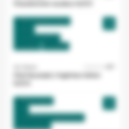
Chaudronnier soudeur H/F/X
Martres-Tolosane , France
Interim
12,31 €/h - 14,00 €/h
Du:
17/08/26
Au:
30/09/26
Yes ! Pamiers
06/08/2026
Chef de projet / Ingénieur béton
H/F/X
Pamiers , France
CDI
2.400,00 €/mois - 2.800,00 €/mois
Début le:
10/08/26