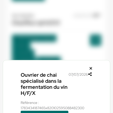
Yes ! Industrie
06/08/2026
Chauffeur spl H/F/X
Saint-Sauveur , France
Interim
12,43 €/h
Du:
08/08/26
Au:
10/08/26
Ouvrier de chai
07/07/2026
Yes ! Pamiers
06/08/2026
spécialisé dans la
Boucher H/F/X
fermentation du vin
H/F/X
Pamiers , France
Référence :
1783434187465x820102595088482300
Interim