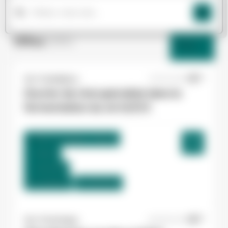
Offres
(265)
Filtres
Yes ! Casteljaloux
07/07/2026
Ouvrier de chai spécialisé dans la
fermentation du vin H/F/X
Buzet-sur-Baïse , France
Interim
12,31 €/h
Du:
03/08/26
Au:
30/10/26
Yes ! Comminges
06/08/2026