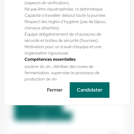
(vapeurs de vinification).
Ne pas être claustrophobe, ni asthmatique.
Capacité à travailler debout toute la journée.
Saint-Gervais , France
Respect des règles d’hygiène (pas de bijoux,
Interim
cheveux attachés).
12,31 €/h
Équipé obligatoirement de chaussures de
sécurité et bottes de sécurité (fournies).
Du:
17/08/26
Au:
31/12/26
Motivation pour un travail d’équipe et une
organisation rigoureuse.
Compétences essentielles
Yes ! Bâtiment
06/08/2026
soutirer du vin, stériliser des cuves de
17 Aout - METALLIER ATELIER
fermentation, superviser le processus de
production de vin
Fermer
Candidater
Colomiers , France
Interim
13,00 €/h - 14,00 €/h
Du:
17/08/26
Au:
21/08/26