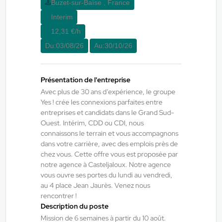
Buzet-sur-Baïse , France
12,31 €/h - 15,00 €/h
Interim
Du:
10/08/26
Au:
10/09/26
12,31 €/h
Du:
03/08/26
Au:
30/10/26
Yes ! Industrie
06/08/2026
Opérateur Case Packer H/F/X
Présentation de l'entreprise
Avec plus de 30 ans d’expérience, le groupe
Grenade , Espagne
Yes ! crée les connexions parfaites entre
entreprises et candidats dans le Grand Sud-
Interim
Ouest. Intérim, CDD ou CDI, nous
12,31 €/h
connaissons le terrain et vous accompagnons
Du:
10/08/26
Au:
01/01/27
dans votre carrière, avec des emplois près de
chez vous. Cette offre vous est proposée par
notre agence à Casteljaloux. Notre agence
vous ouvre ses portes du lundi au vendredi,
Yes ! Industrie
06/08/2026
au 4 place Jean Jaurès. Venez nous
Opérateur de production H/F/X
rencontrer !
Description du poste
Mission de 6 semaines à partir du 10 août.