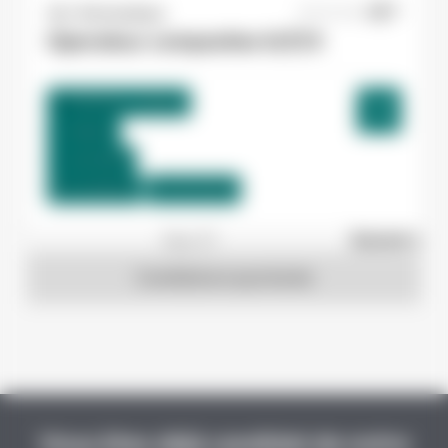
Yes ! Aéronautique
31/07/2026
Operateur composites H/F/X
Toulouse , France
Interim
12,78 €/h
Du:
24/08/26
Au:
31/12/26
1
sur 27
Suivant »
Candidature spontanée
Vous êtes déjà candidat de notre