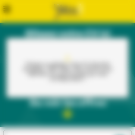
Glissez votre CV ici
Cliquez ou glissez votre CV (formats
acceptés : PDF, PNG, JPG, DOCX) pour
dénicher les opportunités qui vous
correspondent !
Ou voir les offres​