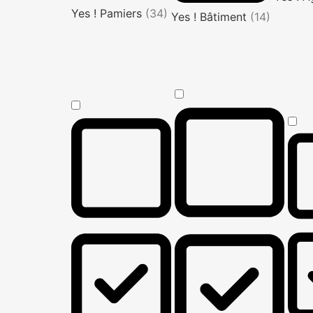
Yes ! Pamiers
(34)
Yes ! Bâtiment
(14)