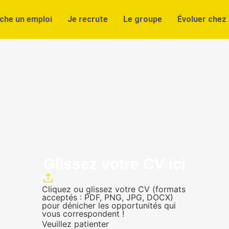
che un emploi
Je recrute
Le groupe
Évoluer chez 
Glissez votre CV ici
Cliquez ou glissez votre CV (formats
acceptés : PDF, PNG, JPG, DOCX)
pour dénicher les opportunités qui
vous correspondent !
Veuillez patienter