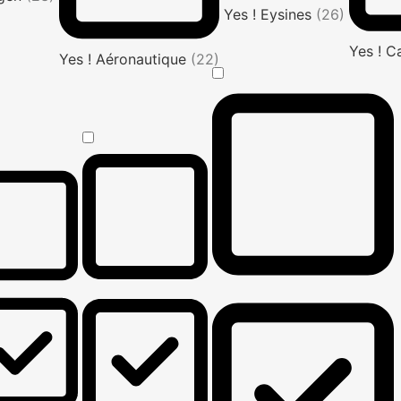
Yes ! Eysines
(26)
Yes ! C
Yes ! Aéronautique
(22)