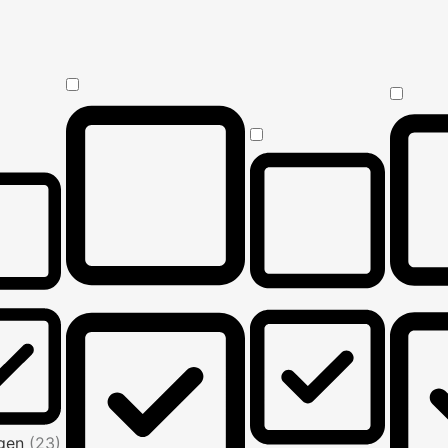
Agen
(23)