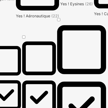
Yes ! Eysines
(26)
Yes ! C
Yes ! Aéronautique
(22)