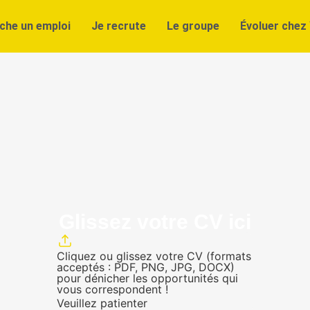
che un emploi
Je recrute
Le groupe
Évoluer chez 
Glissez votre CV ici
Cliquez ou glissez votre CV (formats
acceptés : PDF, PNG, JPG, DOCX)
pour dénicher les opportunités qui
vous correspondent !
Veuillez patienter