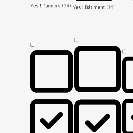
Yes ! Pamiers
(34)
Yes ! Bâtiment
(14)