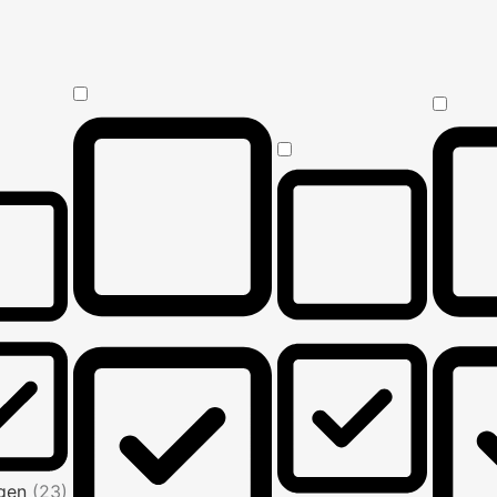
Agen
(23)