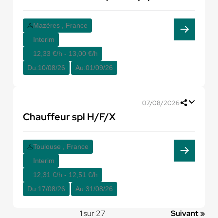
Mazères , France
Interim
12,33 €/h - 13,00 €/h
Du:
10/08/26
Au:
01/09/26
07/08/2026
Chauffeur spl H/F/X
Toulouse , France
Interim
12,31 €/h - 12,51 €/h
Du:
17/08/26
Au:
31/08/26
1
sur 27
Suivant »