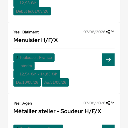
12,98 €/h
Début le:
01/09/26
Yes ! Bâtiment
07/08/2026
Menuisier H/F/X
Toulouse , France
Interim
12,54 €/h - 14,83 €/h
Du:
10/08/26
Au:
31/08/26
Yes ! Agen
07/08/2026
Métallier atelier - Soudeur H/F/X