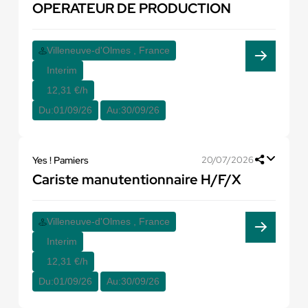
OPERATEUR DE PRODUCTION
Villeneuve-d'Olmes , France
Interim
12,31 €/h
Du:
01/09/26
Au:
30/09/26
Yes ! Pamiers
20/07/2026
Cariste manutentionnaire H/F/X
Villeneuve-d'Olmes , France
Interim
12,31 €/h
Du:
01/09/26
Au:
30/09/26