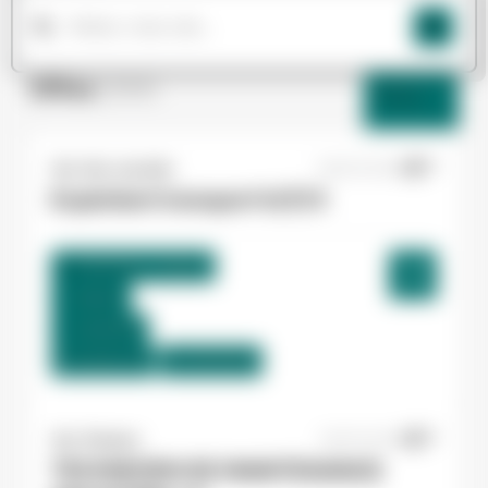
Offres
(264)
Filtres
Yes ! Isle Jourdain
06/07/2026
Exploitant transport H/F/X
Colomiers , France
Interim
12,80 €/h
Du:
08/07/26
Au:
30/10/26
Yes ! Pamiers
20/07/2026
TECHNICIEN DE MAINTENANCE