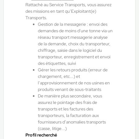
Du:
01/09/26
Au:
30/09/26
Rattaché au Service Transports, vous assurez
des missions en tant qu’Exploitant(e)
Transports.
Gestion de la messagerie : envoi des
Yes ! Pamiers
21/07/2026
demandes de moins d'une tonne via un
TECHNICIEN DE MAINTENANCE
réseau transport messagerie analyse
INDUSTRIELLE
de la demande, choix du transporteur,
chiffrage, saisie dans le logiciel du
transporteur, enregistrement et envoi
Villeneuve-d'Olmes , France
des étiquettes, suivi
Gérer les retours produits (erreur de
CDI
chargement, etc...) et
12,98 €/h
l’approvisionnement de nos usines en
produits venant de sous-traitants
Début le:
01/09/26
De manière plus secondaire, vous
assurez le pointage des frais de
transports et les factures des
Yes ! Bâtiment
07/08/2026
transporteurs, la facturation aux
Menuisier H/F/X
fournisseurs d’anomalies transports
(casse, litige...)
Profil recherché