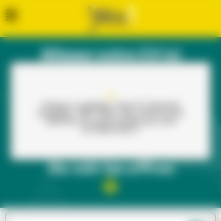
Glissez votre CV ici
Cliquez ou glissez votre CV (formats
acceptés : PDF, PNG, JPG, DOCX) pour
dénicher les opportunités qui vous
correspondent !
Ou voir les offres​