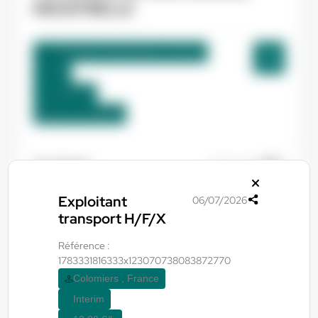
INDUSTRIELLE
La Bastide-de-Bousignac , France
CDI
12,98 €/h
Début le:
01/09/26
Yes ! Pamiers
20/07/2026
OPERATEUR DE PRODUCTION
Exploitant
06/07/2026
transport H/F/X
Villeneuve-d'Olmes , France
Référence :
Interim
1783331816333x123070738083872770
12,31 €/h
Colomiers , France
Du:
01/09/26
Au:
30/09/26
Interim