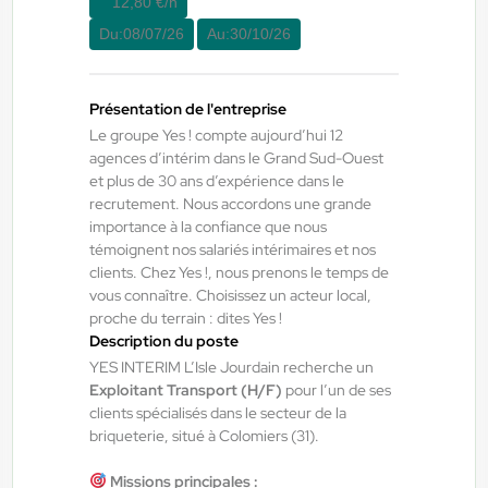
12,80 €/h
Du:
08/07/26
Au:
30/10/26
Yes ! Pamiers
20/07/2026
Cariste manutentionnaire H/F/X
Présentation de l'entreprise
Villeneuve-d'Olmes , France
Le groupe Yes ! compte aujourd’hui 12
agences d’intérim dans le Grand Sud-Ouest
Interim
et plus de 30 ans d’expérience dans le
12,31 €/h
recrutement. Nous accordons une grande
importance à la confiance que nous
Du:
01/09/26
Au:
30/09/26
témoignent nos salariés intérimaires et nos
clients. Chez Yes !, nous prenons le temps de
vous connaître. Choisissez un acteur local,
Yes ! Pamiers
20/07/2026
proche du terrain : dites Yes !
OPERATEUR DE PRODUCTION
Description du poste
YES INTERIM L’Isle Jourdain recherche un
Exploitant Transport (H/F)
pour l’un de ses
Villeneuve-d'Olmes , France
clients spécialisés dans le secteur de la
briqueterie, situé à Colomiers (31).
Interim
12,31 €/h
Missions principales :