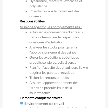
Dynamisme, réactivité, efficacité et
polyvalence
Proactivité dans le traitement des
Auterive , France
dossiers
Interim
Responsabilités
12,31 €/h
Missions spécifiques complémentaires :
Attribuer les commandes clients aux
Du:
10/08/26
Au:
31/08/26
transporteurs dans le respect des
consignes d’attribution
Analyser les stocks pour garantir
Yes ! Pamiers
30/07/2026
l’approvisionnement des usines
Peintre Thermolaqueur H/F/X
Gérer les expéditions spécifiques :
produits sensibles, colis divers…
Planifier l’activité des chauffeurs Suivre
et gérer les palettes recyclées
Mazères , France
Traiter les retours produits
Interim
Assurer l’approvisionnement des
12,33 €/h - 13,00 €/h
usines en produits issus de la
sous‑traitance
Du:
10/08/26
Au:
01/09/26
Eléments complémentaires
Environnement de travail