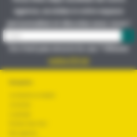
agence, accédez à votre espace
personnalisé et discutez avec nous !
Ce n’est pas encore le cas ? Glissez
votre CV ici
Navigation
Je cherche un emploi
Je recrute
Le groupe
Évoluer chez Yes !
Nos agences