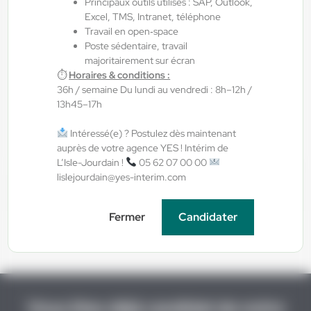
Principaux outils utilisés : SAP, Outlook,
07/08/2026
Excel, TMS, Intranet, téléphone
Chauffeur spl H/F/X
Travail en open‑space
Poste sédentaire, travail
majoritairement sur écran
Toulouse , France
⏱
Horaires & conditions :
36h / semaine Du lundi au vendredi : 8h–12h /
Interim
13h45–17h
12,31 €/h - 12,51 €/h
Du:
17/08/26
Au:
31/08/26
Intéressé(e) ? Postulez dès maintenant
auprès de votre agence YES ! Intérim de
L’Isle-Jourdain !
05 62 07 00 00
1
sur 27
Suivant »
lislejourdain@yes-interim.com
Candidature spontanée
Fermer
Candidater
Vous êtes déjà candidat de notre