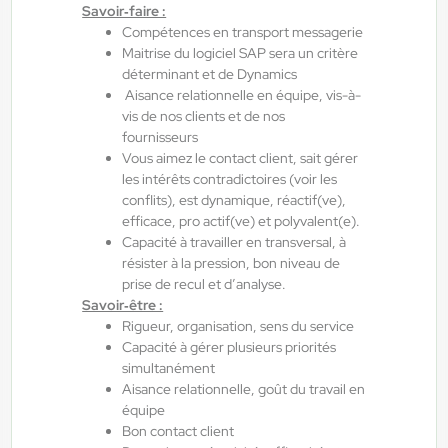
Toulouse , France
Savoir‑faire :
Interim
Compétences en transport messagerie
Maitrise du logiciel SAP sera un critère
12,54 €/h - 14,83 €/h
déterminant et de Dynamics
Du:
10/08/26
Au:
31/08/26
Aisance relationnelle en équipe, vis-à-
vis de nos clients et de nos
fournisseurs
Vous aimez le contact client, sait gérer
Yes ! Agen
07/08/2026
les intérêts contradictoires (voir les
Métallier atelier - Soudeur H/F/X
conflits), est dynamique, réactif(ve),
efficace, pro actif(ve) et polyvalent(e).
Capacité à travailler en transversal, à
Bon-Encontre , France
résister à la pression, bon niveau de
Interim
prise de recul et d’analyse.
Savoir‑être :
15,00 €/h - 17,00 €/h
Rigueur, organisation, sens du service
Du:
07/09/26
Au:
31/10/26
Capacité à gérer plusieurs priorités
simultanément
Aisance relationnelle, goût du travail en
équipe
Yes ! Pamiers
17/07/2026
Bon contact client
Préparateur de commandes H/F/X