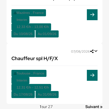
Mazères , France
Interim
12,33 €/h - 13,00 €/h
Du:
10/08/26
Au:
01/09/26
07/08/2026
Chauffeur spl H/F/X
Toulouse , France
Interim
12,31 €/h - 12,51 €/h
Du:
17/08/26
Au:
31/08/26
1
sur 27
Suivant »