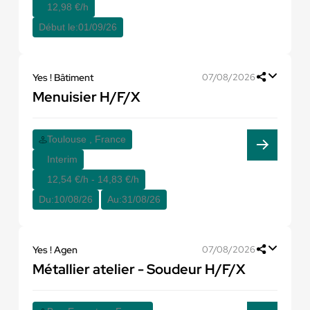
12,98 €/h
Début le:
01/09/26
Yes ! Bâtiment
07/08/2026
Menuisier H/F/X
Toulouse , France
Interim
12,54 €/h - 14,83 €/h
Du:
10/08/26
Au:
31/08/26
Yes ! Agen
07/08/2026
Métallier atelier - Soudeur H/F/X