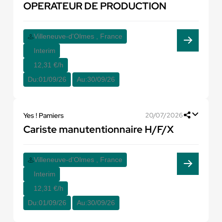
OPERATEUR DE PRODUCTION
Villeneuve-d'Olmes , France
Interim
12,31 €/h
Du:
01/09/26
Au:
30/09/26
Yes ! Pamiers
20/07/2026
Cariste manutentionnaire H/F/X
Villeneuve-d'Olmes , France
Interim
12,31 €/h
Du:
01/09/26
Au:
30/09/26