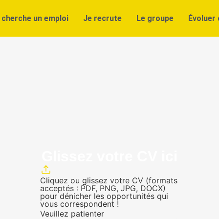
 cherche un emploi
Je recrute
Le groupe
Évoluer 
Glissez votre CV ici
Cliquez ou glissez votre CV (formats
acceptés : PDF, PNG, JPG, DOCX)
pour dénicher les opportunités qui
vous correspondent !
Veuillez patienter