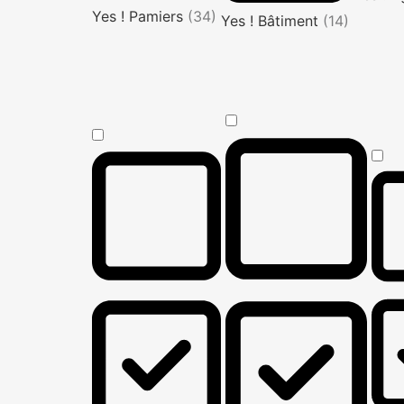
Yes ! Pamiers
(34)
Yes ! Bâtiment
(14)