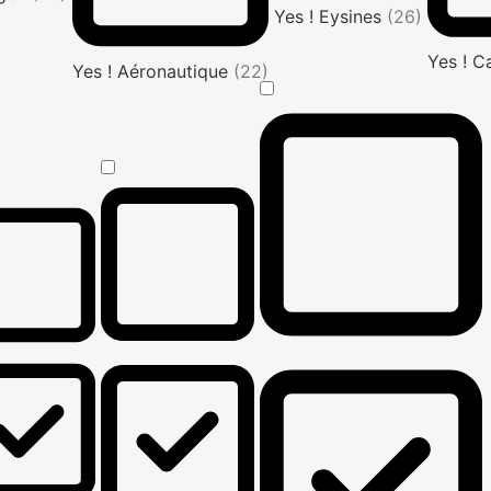
Yes ! Eysines
(26)
Yes ! C
Yes ! Aéronautique
(22)