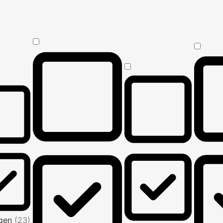
Agen
(23)