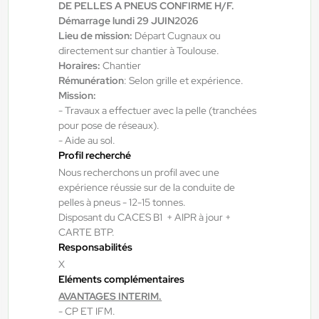
Interim
DE PELLES A PNEUS CONFIRME H/F.
Démarrage lundi 29 JUIN2026
12,31 €/h
Lieu de mission:
Départ Cugnaux ou
Du:
10/08/26
Au:
30/11/26
directement sur chantier à Toulouse.
Horaires:
Chantier
Rémunération
: Selon grille et expérience.
Yes ! Comminges
Mission:
06/08/2026
- Travaux a effectuer avec la pelle (tranchées
Chaudronnier soudeur H/F/X
pour pose de réseaux).
- Aide au sol.
Profil recherché
Martres-Tolosane , France
Nous recherchons un profil avec une
Interim
expérience réussie sur de la conduite de
12,31 €/h - 14,00 €/h
pelles à pneus - 12-15 tonnes.
Disposant du CACES B1 + AIPR à jour +
Du:
17/08/26
Au:
30/09/26
CARTE BTP.
Responsabilités
X
Yes ! Pamiers
06/08/2026
Eléments complémentaires
Chef de projet / Ingénieur béton
AVANTAGES INTERIM.
H/F/X
- CP ET IFM.