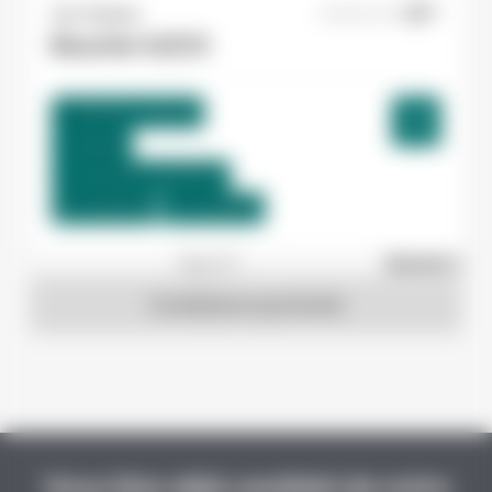
Yes ! Pamiers
06/08/2026
Boucher H/F/X
Pamiers , France
Interim
12,31 €/h - 15,00 €/h
Du:
10/08/26
Au:
10/09/26
1
sur 27
Suivant »
Candidature spontanée
Vous êtes déjà candidat de notre