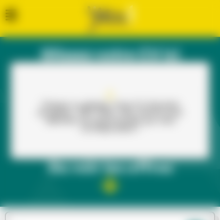
Glissez votre CV ici
Cliquez ou glissez votre CV (formats
acceptés : PDF, PNG, JPG, DOCX) pour
dénicher les opportunités qui vous
correspondent !
Ou voir les offres​