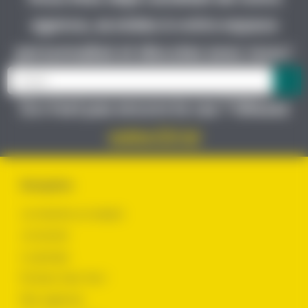
agence, accédez à votre espace
personnalisé et discutez avec nous !
Ce n’est pas encore le cas ? Glissez
votre CV ici
Navigation
Je cherche un emploi
Je recrute
Le groupe
Évoluer chez Yes !
Nos agences