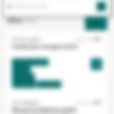
Offres
(266)
Filtres
Yes ! Isle Jourdain
26/06/2026
Conducteur d'engins H/F/X
Cugnaux , France
Interim
12,56 €/h
Du:
30/06/26
Au:
15/07/26
Yes ! Casteljaloux
22/06/2026
Manœuvre bâtiment atelier