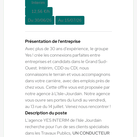
Interim
Du:
10/08/26
Au:
10/09/26
12,56 €/h
Du:
30/06/26
Au:
15/07/26
Yes ! Eysines
06/08/2026
Manager H/F/X
Présentation de l'entreprise
Avec plus de 30 ans d’expérience, le groupe
Bordeaux , France
Yes ! crée les connexions parfaites entre
entreprises et candidats dans le Grand Sud-
Interim
Ouest. Intérim, CDD ou CDI, nous
2.400,00 €/mois
connaissons le terrain et vous accompagnons
Du:
17/08/26
Au:
27/11/26
dans votre carrière, avec des emplois près de
chez vous. Cette offre vous est proposée par
notre agence à L’Isle-Jourdain. Notre agence
vous ouvre ses portes du lundi au vendredi,
Yes ! Industrie
06/08/2026
au 13 rue du 14 juillet. Venez nous rencontrer !
Opérateur de production H/F/X
Description du poste
L'agence YES INTERIM de l'Isle Jourdain
recherche pour l'un de ses clients spécialisés
Escalquens , France
dans les Travaux Publics,
UN CONDUCTEUR