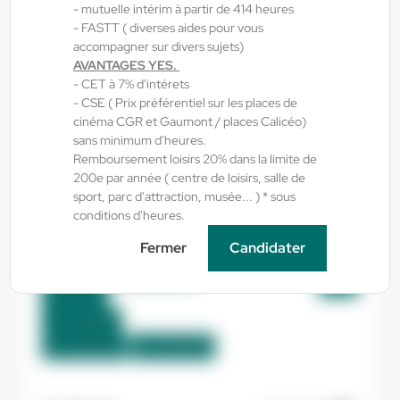
- mutuelle intérim à partir de 414 heures
- FASTT ( diverses aides pour vous
accompagner sur divers sujets)
Pamiers , France
AVANTAGES YES.
CDI
- CET à 7% d'intérets
2.400,00 €/mois - 2.800,00 €/mois
- CSE ( Prix préférentiel sur les places de
cinéma CGR et Gaumont / places Calicéo)
Début le:
10/08/26
sans minimum d'heures.
Remboursement loisirs 20% dans la limite de
200e par année ( centre de loisirs, salle de
Yes ! Industrie
06/08/2026
sport, parc d'attraction, musée... ) * sous
Chauffeur spl H/F/X
conditions d'heures.
Fermer
Candidater
Saint-Sauveur , France
Interim
12,43 €/h
Du:
08/08/26
Au:
10/08/26