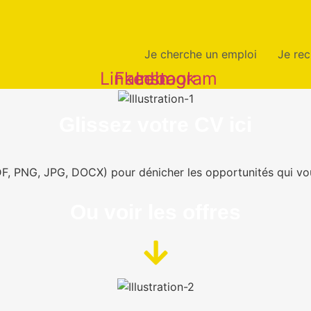
Je cherche un emploi
Je rec
Linkedin
Facebook
Instagram
Glissez votre CV ici
DF, PNG, JPG, DOCX) pour dénicher les opportunités qui vo
Ou voir les offres​