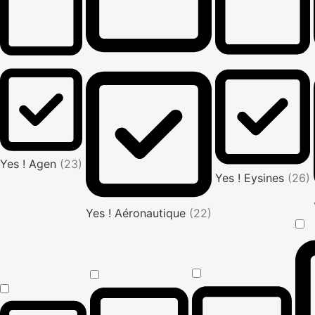
Yes ! Agen
(23)
Yes ! Eysines
(26)
Yes ! Aéronautique
(22)