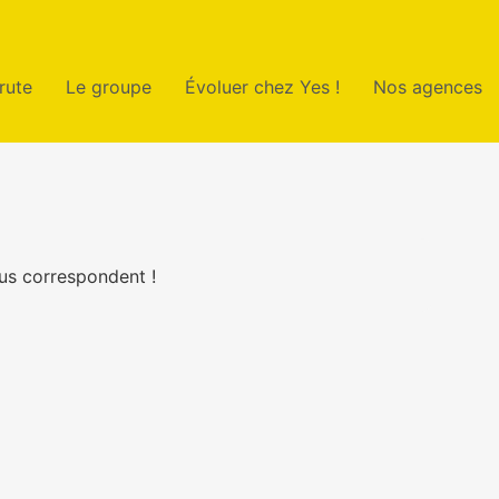
rute
Le groupe
Évoluer chez Yes !
Nos agences
us correspondent !