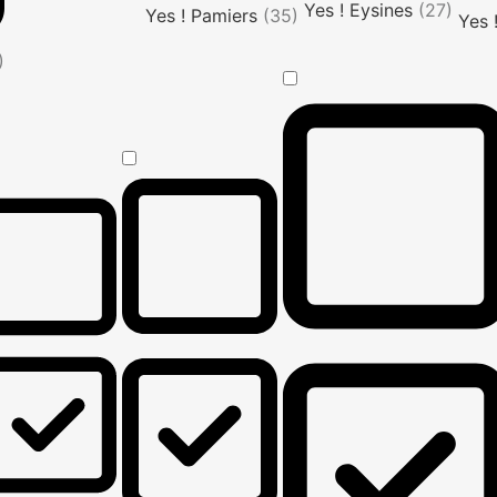
Yes ! Eysines
(27)
Yes ! Pamiers
(35)
Yes 
)