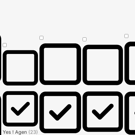
Yes ! Agen
(23)