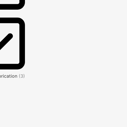
brication
(3)