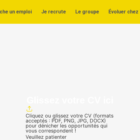
che un emploi
Je recrute
Le groupe
Évoluer chez 
Glissez votre CV ici
Cliquez ou glissez votre CV (formats
acceptés : PDF, PNG, JPG, DOCX)
pour dénicher les opportunités qui
vous correspondent !
Veuillez patienter