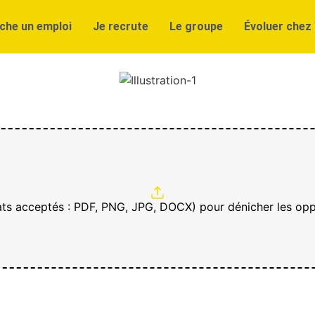
che un emploi
Je recrute
Le groupe
Évoluer chez 
ats acceptés : PDF, PNG, JPG, DOCX) pour dénicher les opp