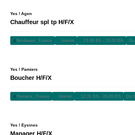
Yes ! Agen
Chauffeur spl tp H/F/X
Bordeaux , France
Interim
13,00 €/h - 15,00 €/h
Du
Yes ! Pamiers
Boucher H/F/X
Pamiers , France
Interim
12,31 €/h - 26,00 €/h
Du:
1
Yes ! Eysines
Manager H/F/X