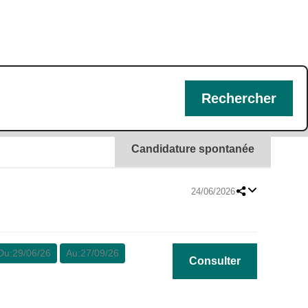
Candidature spontanée
24/06/2026
Du:
29/06/26
Au:
27/09/26
Consulter