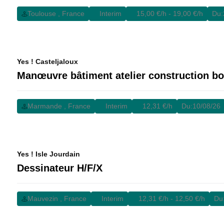
Toulouse , France
Interim
15,00 €/h - 19,00 €/h
Du:
Yes ! Casteljaloux
Manœuvre bâtiment atelier construction bo
Marmande , France
Interim
12,31 €/h
Du:
10/08/26
Yes ! Isle Jourdain
Dessinateur H/F/X
Mauvezin , France
Interim
12,31 €/h - 12,50 €/h
Du