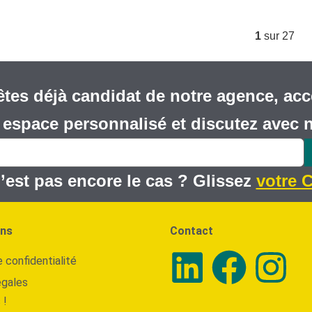
1
sur 27
êtes déjà candidat de notre agence, acc
 espace personnalisé et discutez avec 
’est pas encore le cas ? Glissez
votre C
ons
Contact
e confidentialité
égales
 !