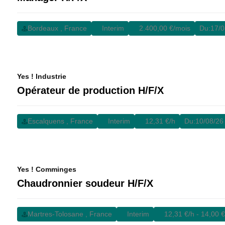
Bordeaux , France
Interim
2.400,00 €/mois
Du:
17/0
Yes ! Industrie
Opérateur de production H/F/X
Escalquens , France
Interim
12,31 €/h
Du:
10/08/26
Yes ! Comminges
Chaudronnier soudeur H/F/X
Martres-Tolosane , France
Interim
12,31 €/h - 14,00 €