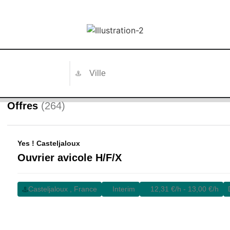
Offres
(264)
Yes ! Casteljaloux
Ouvrier avicole H/F/X
Casteljaloux , France
Interim
12,31 €/h - 13,00 €/h