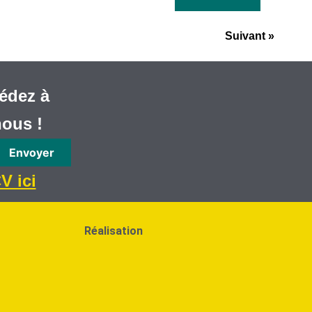
Suivant »
édez à
nous !
Envoyer
V ici
Réalisation