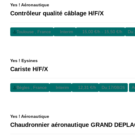
Yes ! Aéronautique
Contrôleur qualité câblage H/F/X
Toulouse , France
Interim
15,00 €/h - 15,50 €/h
Du:
Yes ! Eysines
Cariste H/F/X
Bègles , France
Interim
12,31 €/h
Du:
17/08/26
A
Yes ! Aéronautique
Chaudronnier aéronautique GRAND DEPL