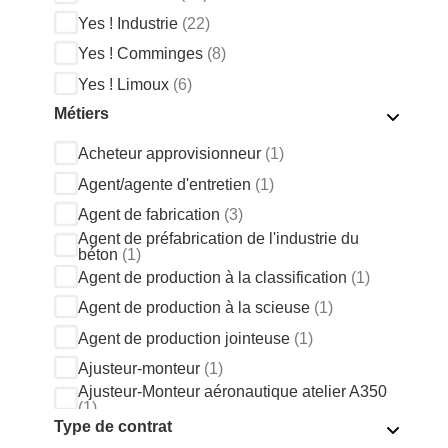
Yes ! Industrie
(22)
Yes ! Comminges
(8)
Yes ! Limoux
(6)
Métiers
Yes ! Condom
(15)
Yes ! Bâtiment
(13)
Acheteur approvisionneur
(1)
Yes ! Bordeaux Centre
(14)
Agent/agente d'entretien
(1)
Agent de fabrication
(3)
Agent de préfabrication de l'industrie du
béton
(1)
Agent de production à la classification
(1)
Agent de production à la scieuse
(1)
Agent de production jointeuse
(1)
Ajusteur-monteur
(1)
Ajusteur-Monteur aéronautique atelier A350
(1)
AJUSTEUR ASSEMBLEUR GRAND
Type de contrat
DEPLACEMENT
(1)