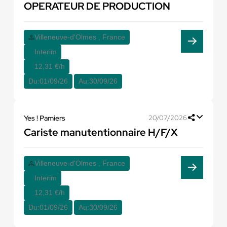
OPERATEUR DE PRODUCTION
Villeneuve-d'Olmes , France
Interim
12,31 €/h
Du:
01/09/26
Au:
30/09/26
Yes ! Pamiers
20/07/2026
Cariste manutentionnaire H/F/X
Villeneuve-d'Olmes , France
Interim
12,31 €/h
Du:
01/09/26
Au:
30/09/26