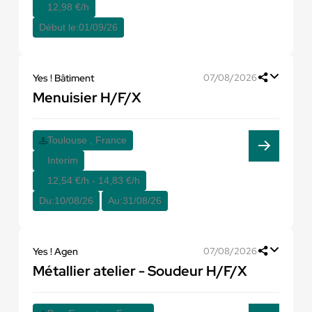
12,98 €/h
Début le:
01/09/26
Yes ! Bâtiment
07/08/2026
Menuisier H/F/X
Toulouse , France
Interim
12,54 €/h - 14,83 €/h
Du:
10/08/26
Au:
31/08/26
Yes ! Agen
07/08/2026
Métallier atelier - Soudeur H/F/X