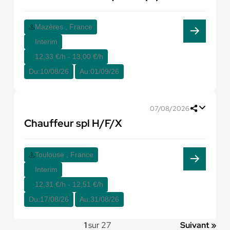
Mazères , France
Interim
12,33 €/h - 13,00 €/h
Du:
10/08/26
Au:
01/09/26
07/08/2026
Chauffeur spl H/F/X
Toulouse , France
Interim
12,31 €/h - 12,51 €/h
Du:
17/08/26
Au:
31/08/26
1
sur 27
Suivant »