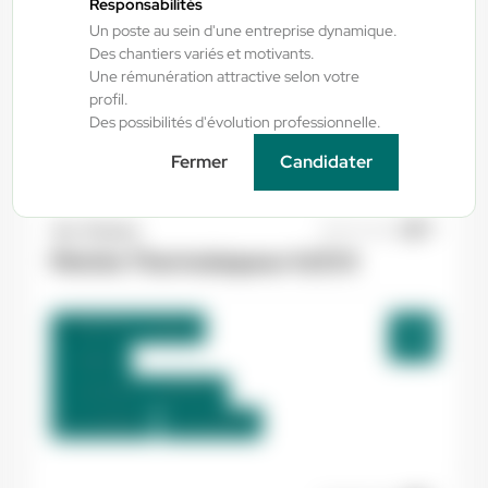
Responsabilités
Un poste au sein d'une entreprise dynamique.
Des chantiers variés et motivants.
Auterive , France
Une rémunération attractive selon votre
Interim
profil.
12,31 €/h
Des possibilités d'évolution professionnelle.
Du:
10/08/26
Au:
31/08/26
Fermer
Candidater
Yes ! Pamiers
30/07/2026
Peintre Thermolaqueur H/F/X
Mazères , France
Interim
12,33 €/h - 13,00 €/h
Du:
10/08/26
Au:
01/09/26