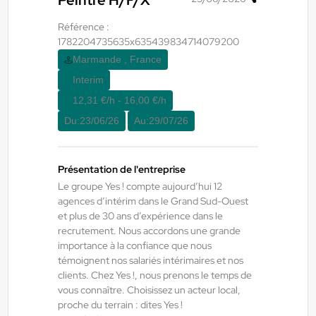
Peintre H/F/X
Du:
01/09/26
Au:
30/09/26
Référence :
1782204735635x635439834714079200
Yes ! Pamiers
21/07/2026
Marmande , France
TECHNICIEN DE MAINTENANCE
Interim
INDUSTRIELLE
12,31 €/h - 16,00 €/h
Du:
23/06/26
Au:
29/07/26
Villeneuve-d'Olmes , France
CDI
Présentation de l'entreprise
12,98 €/h
Le groupe Yes ! compte aujourd’hui 12
agences d’intérim dans le Grand Sud-Ouest
Début le:
01/09/26
et plus de 30 ans d’expérience dans le
recrutement. Nous accordons une grande
importance à la confiance que nous
Yes ! Bâtiment
07/08/2026
témoignent nos salariés intérimaires et nos
Menuisier H/F/X
clients. Chez Yes !, nous prenons le temps de
vous connaître. Choisissez un acteur local,
proche du terrain : dites Yes !