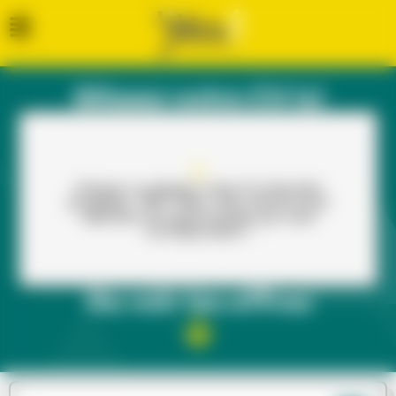
Glissez votre CV ici
Cliquez ou glissez votre CV (formats
acceptés : PDF, PNG, JPG, DOCX) pour
dénicher les opportunités qui vous
correspondent !
Ou voir les offres​