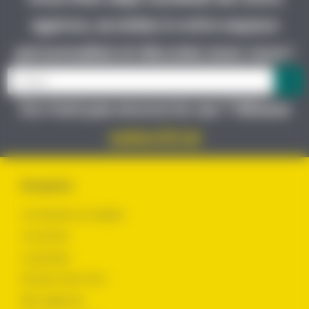
agence, accédez à votre espace
personnalisé et discutez avec nous !
Ce n’est pas encore le cas ? Glissez
votre CV ici
Navigation
Je cherche un emploi
Je recrute
Le groupe
Évoluer chez Yes !
Nos agences