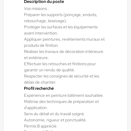
Toulouse , France
Description du poste
Vos missions :
Interim
Préparer les supports (ponçage, enduits,
12,54 €/h - 14,83 €/h
rebouchage, lessivage).
Du:
10/08/26
Au:
31/08/26
Protéger les surfaces et les équipements
avant intervention.
Appliquer peintures, revêtements muraux et
produits de finition.
Yes ! Agen
07/08/2026
Réaliser les travaux de décoration intérieure
Métallier atelier - Soudeur H/F/X
et extérieure.
Effectuer les retouches et finitions pour
garantir un rendu de qualité.
Bon-Encontre , France
Respecter les consignes de sécurité et les
Interim
délais de chantier.
Profil recherché
15,00 €/h - 17,00 €/h
Expérience en peinture bâtiment souhaitée.
Du:
07/09/26
Au:
31/10/26
Maîtrise des techniques de préparation et
d'application.
Sens du détail et du travail soigné.
Autonomie, rigueur et ponctualité.
Yes ! Pamiers
17/07/2026
Permis B apprécié.
Préparateur de commandes H/F/X