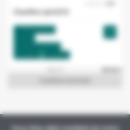
07/08/2026
Chauffeur spl H/F/X
Toulouse , France
Interim
12,31 €/h - 12,51 €/h
Du:
17/08/26
Au:
31/08/26
1
sur 27
Suivant »
Candidature spontanée
Vous êtes déjà candidat de notre