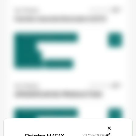
Yes ! Pamiers
20/07/2026
Cariste manutentionnaire H/F/X
Villeneuve-d'Olmes , France
Interim
12,31 €/h
Du:
01/09/26
Au:
30/09/26
Yes ! Pamiers
20/07/2026
OPERATEUR DE PRODUCTION
Villeneuve-d'Olmes , France
Interim
12,31 €/h
23/06/2026