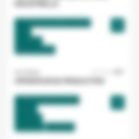
INDUSTRIELLE
La Bastide-de-Bousignac , France
CDI
12,98 €/h
Début le:
01/09/26
Yes ! Pamiers
20/07/2026
OPERATEUR DE PRODUCTION
Villeneuve-d'Olmes , France
Interim
12,31 €/h
Du:
01/09/26
Au:
30/09/26