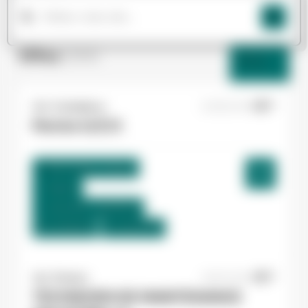
Offres
(264)
Filtres
Yes ! Casteljaloux
23/06/2026
Peintre H/F/X
Marmande , France
Interim
12,31 €/h - 16,00 €/h
Du:
23/06/26
Au:
29/07/26
Yes ! Pamiers
20/07/2026
TECHNICIEN DE MAINTENANCE