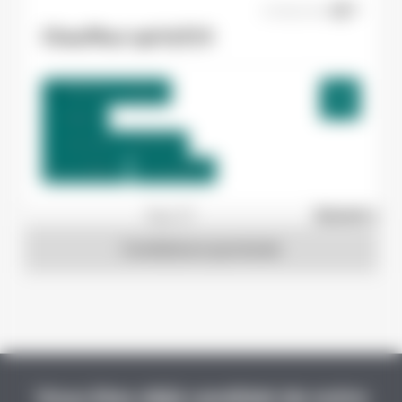
07/08/2026
Chauffeur spl H/F/X
Toulouse , France
Interim
12,31 €/h - 12,51 €/h
Du:
17/08/26
Au:
31/08/26
1
sur 27
Suivant »
Candidature spontanée
Vous êtes déjà candidat de notre