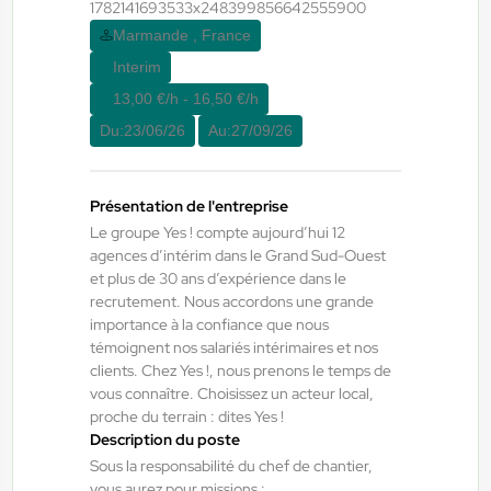
1782141693533x248399856642555900
Du:
01/09/26
Au:
30/09/26
Marmande , France
Interim
Yes ! Pamiers
21/07/2026
13,00 €/h - 16,50 €/h
TECHNICIEN DE MAINTENANCE
Du:
23/06/26
Au:
27/09/26
INDUSTRIELLE
Présentation de l'entreprise
Villeneuve-d'Olmes , France
Le groupe Yes ! compte aujourd’hui 12
CDI
agences d’intérim dans le Grand Sud-Ouest
et plus de 30 ans d’expérience dans le
12,98 €/h
recrutement. Nous accordons une grande
Début le:
01/09/26
importance à la confiance que nous
témoignent nos salariés intérimaires et nos
clients. Chez Yes !, nous prenons le temps de
vous connaître. Choisissez un acteur local,
Yes ! Bâtiment
07/08/2026
proche du terrain : dites Yes !
Menuisier H/F/X
Description du poste
Sous la responsabilité du chef de chantier,
vous aurez pour missions :