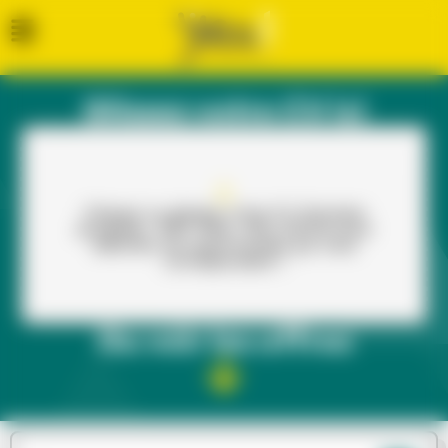
Glissez votre CV ici
Cliquez ou glissez votre CV (formats
acceptés : PDF, PNG, JPG, DOCX) pour
dénicher les opportunités qui vous
correspondent !
Ou voir les offres​