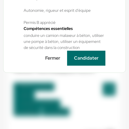
Autonomie, rigueur et esprit d’équipe
Auterive , France
Permis B apprécié
Interim
Compétences essentielles
12,31 €/h
conduire un camion malaxeur à béton, utiliser
Du:
10/08/26
Au:
31/08/26
une pompe à béton, utiliser un équipement
de sécurité dans la construction
Fermer
Candidater
Yes ! Pamiers
30/07/2026
Peintre Thermolaqueur H/F/X
Mazères , France
Interim
12,33 €/h - 13,00 €/h
Du:
10/08/26
Au:
01/09/26