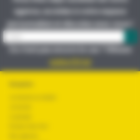
agence, accédez à votre espace
personnalisé et discutez avec nous !
Ce n’est pas encore le cas ? Glissez
votre CV ici
Navigation
Je cherche un emploi
Je recrute
Le groupe
Évoluer chez Yes !
Nos agences