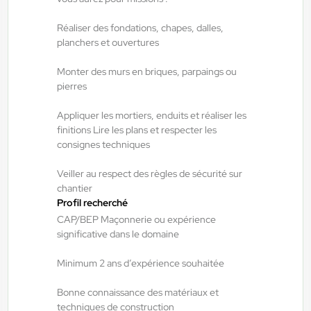
Toulouse , France
Interim
Réaliser des fondations, chapes, dalles,
planchers et ouvertures
12,54 €/h - 14,83 €/h
Du:
10/08/26
Au:
31/08/26
Monter des murs en briques, parpaings ou
pierres
Yes ! Agen
07/08/2026
Appliquer les mortiers, enduits et réaliser les
Métallier atelier - Soudeur H/F/X
finitions Lire les plans et respecter les
consignes techniques
Veiller au respect des règles de sécurité sur
Bon-Encontre , France
chantier
Interim
Profil recherché
15,00 €/h - 17,00 €/h
CAP/BEP Maçonnerie ou expérience
significative dans le domaine
Du:
07/09/26
Au:
31/10/26
Minimum 2 ans d’expérience souhaitée
Yes ! Pamiers
17/07/2026
Bonne connaissance des matériaux et
Préparateur de commandes H/F/X
techniques de construction