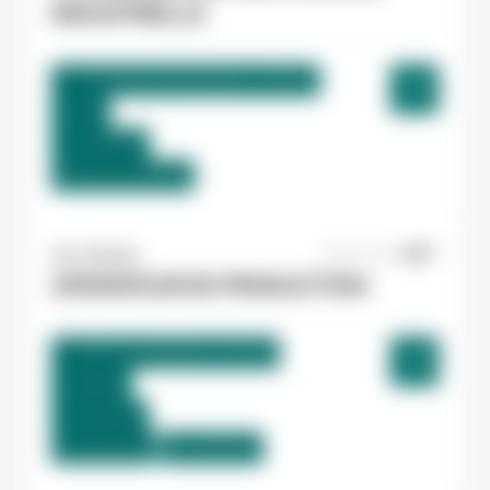
INDUSTRIELLE
La Bastide-de-Bousignac , France
CDI
12,98 €/h
Début le:
01/09/26
Yes ! Pamiers
20/07/2026
OPERATEUR DE PRODUCTION
Villeneuve-d'Olmes , France
Interim
12,31 €/h
Du:
01/09/26
Au:
30/09/26