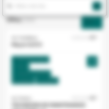
Offres
(264)
Filtres
Yes ! Casteljaloux
22/06/2026
Maçon H/F/X
Marmande , France
Interim
13,00 €/h - 16,50 €/h
Du:
23/06/26
Au:
27/09/26
Yes ! Pamiers
20/07/2026
TECHNICIEN DE MAINTENANCE