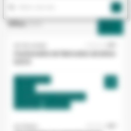
Offres
(264)
Filtres
Yes ! Isle Jourdain
22/06/2026
Contremaître de fabrication de béton
H/F/X
Pibrac , France
Interim
2.600,00 €/mois - 2.800,00 €/mois
Du:
23/06/26
Au:
31/12/26
Yes ! Pamiers
20/07/2026