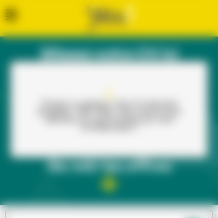
Glissez votre CV ici
Cliquez ou glissez votre CV (formats
acceptés : PDF, PNG, JPG, DOCX) pour
dénicher les opportunités qui vous
correspondent !
Ou voir les offres​