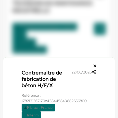
TECHNICIEN DE MAINTENANCE
INDUSTRIELLE
La Bastide-de-Bousignac , France
CDI
12,98 €/h
Début le:
01/09/26
Yes ! Pamiers
20/07/2026
Contremaître de
22/06/2026
OPERATEUR DE PRODUCTION
fabrication de
béton H/F/X
Villeneuve-d'Olmes , France
Référence :
Interim
1782131367170x438445849882656800
Pibrac , France
12,31 €/h
Interim
Du:
01/09/26
Au:
30/09/26