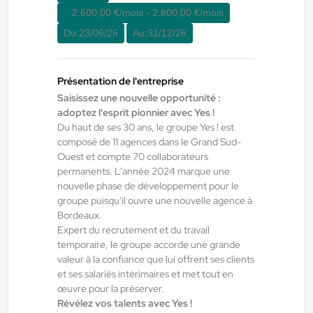
2.600,00 €/mois - 2.800,00 €/mois
Du:
23/06/26
Au:
31/12/26
Yes ! Pamiers
20/07/2026
Cariste manutentionnaire H/F/X
Présentation de l'entreprise
Saisissez une nouvelle opportunité :
Villeneuve-d'Olmes , France
adoptez l'esprit pionnier avec Yes !
Interim
Du haut de ses 30 ans, le groupe Yes ! est
composé de 11 agences dans le Grand Sud-
12,31 €/h
Ouest et compte 70 collaborateurs
Du:
01/09/26
Au:
30/09/26
permanents. L'année 2024 marque une
nouvelle phase de développement pour le
groupe puisqu'il ouvre une nouvelle agence à
Bordeaux.
Yes ! Pamiers
20/07/2026
Expert du recrutement et du travail
OPERATEUR DE PRODUCTION
temporaire, le groupe accorde une grande
valeur à la confiance que lui offrent ses clients
et ses salariés intérimaires et met tout en
Villeneuve-d'Olmes , France
œuvre pour la préserver.
Interim
Révélez vos talents avec Yes !