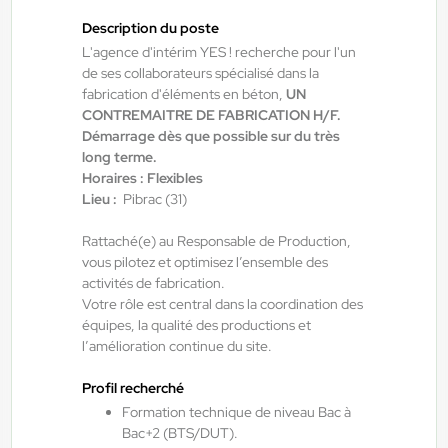
12,31 €/h
Description du poste
Du:
01/09/26
Au:
30/09/26
L'agence d'intérim YES ! recherche pour l'un
de ses collaborateurs spécialisé dans la
fabrication d'éléments en béton,
UN
Yes ! Pamiers
21/07/2026
CONTREMAITRE DE FABRICATION H/F.
Démarrage dès que possible sur du très
TECHNICIEN DE MAINTENANCE
long terme.
INDUSTRIELLE
Horaires : Flexibles
Lieu :
Pibrac (31)
Villeneuve-d'Olmes , France
Rattaché(e) au Responsable de Production,
CDI
vous pilotez et optimisez l’ensemble des
activités de fabrication.
12,98 €/h
Votre rôle est central dans la coordination des
Début le:
01/09/26
équipes, la qualité des productions et
l’amélioration continue du site.
Profil recherché
Yes ! Bâtiment
07/08/2026
Formation technique de niveau Bac à
Menuisier H/F/X
Bac+2 (BTS/DUT).