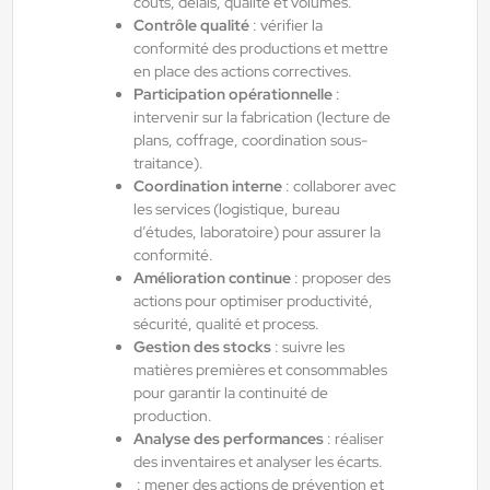
coûts, délais, qualité et volumes.
Préparateur de commandes H/F/X
Contrôle qualité
: vérifier la
conformité des productions et mettre
en place des actions correctives.
Auterive , France
Participation opérationnelle
:
intervenir sur la fabrication (lecture de
Interim
plans, coffrage, coordination sous-
12,31 €/h
traitance).
Du:
10/08/26
Au:
31/08/26
Coordination interne
: collaborer avec
les services (logistique, bureau
d’études, laboratoire) pour assurer la
conformité.
Yes ! Pamiers
30/07/2026
Amélioration continue
: proposer des
Peintre Thermolaqueur H/F/X
actions pour optimiser productivité,
sécurité, qualité et process.
Gestion des stocks
: suivre les
Mazères , France
matières premières et consommables
pour garantir la continuité de
Interim
production.
12,33 €/h - 13,00 €/h
Analyse des performances
: réaliser
Du:
10/08/26
Au:
01/09/26
des inventaires et analyser les écarts.
: mener des actions de prévention et