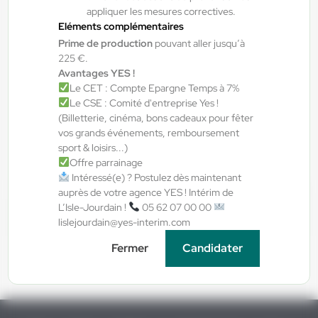
appliquer les mesures correctives.
Eléments complémentaires
07/08/2026
Prime de production
pouvant aller jusqu’à
Chauffeur spl H/F/X
225 €.
Avantages YES !
Le CET : Compte Epargne Temps à 7%
Toulouse , France
Le CSE : Comité d'entreprise Yes !
Interim
(Billetterie, cinéma, bons cadeaux pour fêter
vos grands événements, remboursement
12,31 €/h - 12,51 €/h
sport & loisirs...)
Du:
17/08/26
Au:
31/08/26
Offre parrainage
Intéressé(e) ? Postulez dès maintenant
1
sur 27
Suivant »
auprès de votre agence YES ! Intérim de
L’Isle-Jourdain !
05 62 07 00 00
Candidature spontanée
lislejourdain@yes-interim.com
Fermer
Candidater