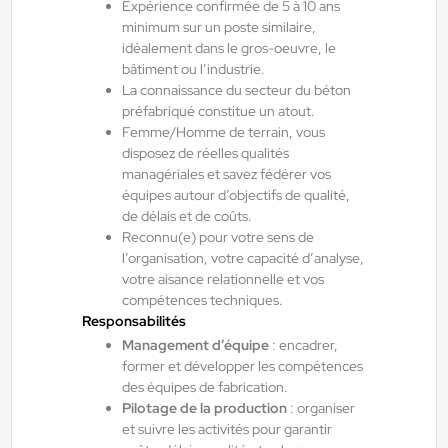
Expérience confirmée de 5 à 10 ans
minimum sur un poste similaire,
Toulouse , France
idéalement dans le gros-oeuvre, le
Interim
bâtiment ou l’industrie.
12,54 €/h - 14,83 €/h
La connaissance du secteur du béton
préfabriqué constitue un atout.
Du:
10/08/26
Au:
31/08/26
Femme/Homme de terrain, vous
disposez de réelles qualités
managériales et savez fédérer vos
Yes ! Agen
07/08/2026
équipes autour d’objectifs de qualité,
Métallier atelier - Soudeur H/F/X
de délais et de coûts.
Reconnu(e) pour votre sens de
l’organisation, votre capacité d’analyse,
votre aisance relationnelle et vos
Bon-Encontre , France
compétences techniques.
Interim
Responsabilités
15,00 €/h - 17,00 €/h
Management d’équipe
: encadrer,
former et développer les compétences
Du:
07/09/26
Au:
31/10/26
des équipes de fabrication.
Pilotage de la production
: organiser
et suivre les activités pour garantir
Yes ! Pamiers
17/07/2026