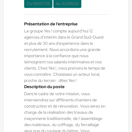
Du:
10/08/26
Au:
10/09/26
Du:
06/07/26
Au:
31/08/26
Présentation de l'entreprise
Yes ! Eysines
06/08/2026
Le groupe Yes ! compte aujourd’hui 12
Manager H/F/X
agences d’intérim dans le Grand Sud-Ouest
et plus de 30 ans d’expérience dans le
recrutement. Nous accordons une grande
Bordeaux , France
importance à la confiance que nous
Interim
témoignent nos salariés intérimaires et nos
clients. Chez Yes !, nous prenons le temps de
2.400,00 €/mois
vous connaître. Choisissez un acteur local,
Du:
17/08/26
Au:
27/11/26
proche du terrain : dites Yes !
Description du poste
Dans le cadre de votre mission, vous
Yes ! Industrie
06/08/2026
interviendrez sur différents chantiers de
Opérateur de production H/F/X
construction et de rénovation. Vous serez en
charge de la réalisation des travaux de
maçonnerie traditionnelle, de l’assemblage
Escalquens , France
des matériaux, du coffrage, du ferraillage
ainsi que du coulage du béton. Vous