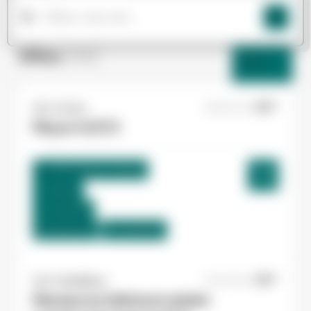
Offres
(266)
Filtres
Yes ! Limoux
29/06/2026
Maçon H/F/X
Le Bousquet , France
Interim
13,00 €/h
Du:
06/07/26
Au:
31/08/26
Yes ! Casteljaloux
22/06/2026
Manœuvre bâtiment atelier