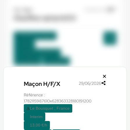
Yes ! Agen
06/08/2026
Chauffeur spl tp H/F/X
Bordeaux , France
Interim
13,00 €/h - 15,00 €/h
Du:
14/09/26
Au:
30/09/26
Yes ! Pamiers
29/07/2026
Maçon H/F/X
29/06/2026
Boucher H/F/X
Référence :
1782115987610x628363328180191200
Pamiers , France
Le Bousquet , France
Interim
Interim
12,31 €/h - 26,00 €/h
13,00 €/h