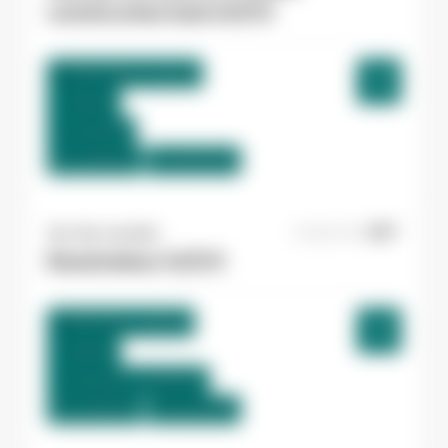
construction bois H/F/X
Marmande , France
Interim
12,31 €/h
Du:
10/08/26
Au:
30/12/26
Yes ! Isle Jourdain
22/06/2026
Dessinateur H/F/X
Mauvezin , France
Interim
12,31 €/h - 12,50 €/h
Du:
10/08/26
Au:
31/12/26