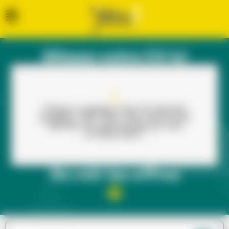
Glissez votre CV ici
Cliquez ou glissez votre CV (formats
acceptés : PDF, PNG, JPG, DOCX) pour
dénicher les opportunités qui vous
correspondent !
Ou voir les offres​