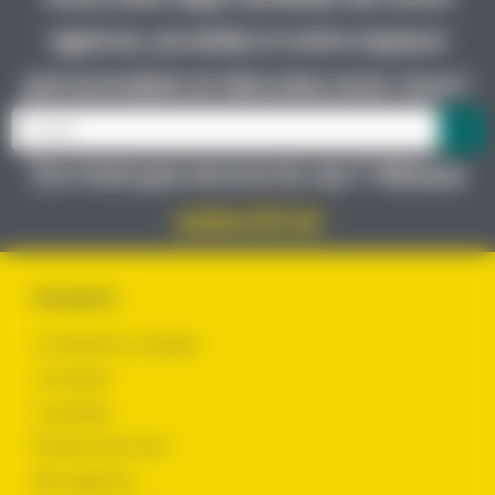
agence, accédez à votre espace
personnalisé et discutez avec nous !
Ce n’est pas encore le cas ? Glissez
votre CV ici
Navigation
Je cherche un emploi
Je recrute
Le groupe
Évoluer chez Yes !
Nos agences