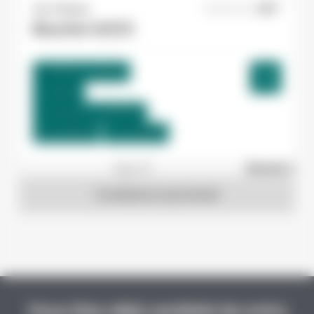
Yes ! Pamiers
06/08/2026
Boucher H/F/X
Pamiers , France
Interim
12,31 €/h - 15,00 €/h
Du:
10/08/26
Au:
10/09/26
1
sur 27
Suivant »
Candidature spontanée
Vous êtes déjà candidat de notre