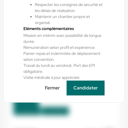
Respecter les consignes de sécurité et
les délais de réalisation.
Pamiers , France
Maintenir un chantier propre et
organisé.
CDI
Eléments complémentaires
2.400,00 €/mois - 2.800,00 €/mois
Mission en intérim avec possibilité de longue
Début le:
10/08/26
durée.
Rémunération selon profil et expérience.
Panier repas et indemnités de déplacement
selon convention.
Yes ! Industrie
06/08/2026
Travail du lundi au vendredi. Port des EPI
Chauffeur spl H/F/X
obligatoire.
Visite médicale à jour appréciée.
Saint-Sauveur , France
Fermer
Candidater
Interim
12,43 €/h
Du:
08/08/26
Au:
10/08/26