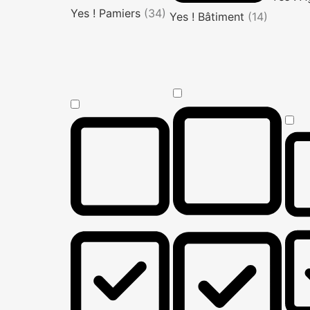
Yes ! Pamiers
(34)
Yes ! Bâtiment
(14)