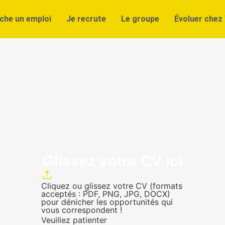
che un emploi
Je recrute
Le groupe
Évoluer chez 
Glissez votre CV ici
Cliquez ou glissez votre CV (formats
acceptés : PDF, PNG, JPG, DOCX)
pour dénicher les opportunités qui
vous correspondent !
Veuillez patienter