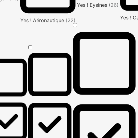
Yes ! Eysines
(26)
Yes ! C
Yes ! Aéronautique
(22)