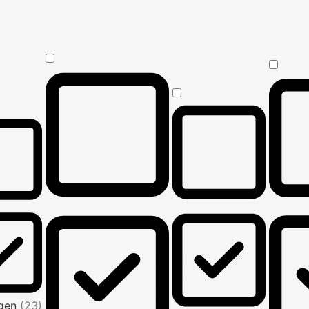
Agen
(23)