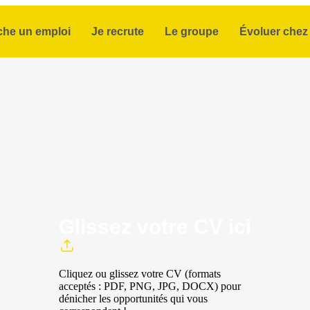
che un emploi
Je recrute
Le groupe
Évoluer chez 
Glissez votre CV ici
Cliquez ou glissez votre CV (formats
acceptés : PDF, PNG, JPG, DOCX) pour
dénicher les opportunités qui vous