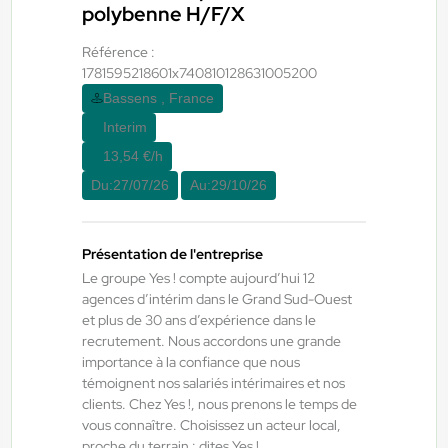
polybenne H/F/X
Référence :
Yes ! Agen
06/08/2026
1781595218601x740810128631005200
Chauffeur spl tp H/F/X
Bassens , France
Interim
Agen , France
13,54 €/h
Interim
Du:
27/07/26
Au:
29/10/26
13,00 €/h - 15,00 €/h
Du:
14/09/26
Au:
30/09/26
Présentation de l'entreprise
Le groupe Yes ! compte aujourd’hui 12
agences d’intérim dans le Grand Sud-Ouest
Yes ! Pamiers
20/07/2026
et plus de 30 ans d’expérience dans le
TECHNICIEN DE MAINTENANCE
recrutement. Nous accordons une grande
INDUSTRIELLE
importance à la confiance que nous
témoignent nos salariés intérimaires et nos
clients. Chez Yes !, nous prenons le temps de
La Bastide-de-Bousignac , France
vous connaître. Choisissez un acteur local,
proche du terrain : dites Yes !