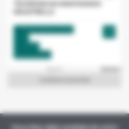
TECHNICIEN DE MAINTENANCE
INDUSTRIELLE
Villeneuve-d'Olmes , France
CDI
12,98 €/h
Début le:
01/09/26
1
sur 27
Suivant »
Candidature spontanée
Vous êtes déjà candidat de notre