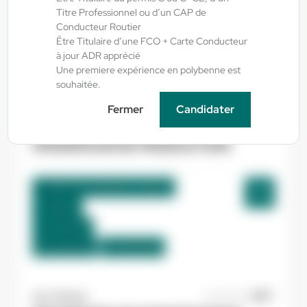
Titre Professionnel ou d’un CAP de
Villeneuve-d'Olmes , France
Conducteur Routier
Interim
Être Titulaire d’une FCO + Carte Conducteur
à jour ADR apprécié
12,31 €/h
Une premiere expérience en polybenne est
Du:
01/09/26
Au:
30/09/26
souhaitée.
Fermer
Candidater
Yes ! Pamiers
20/07/2026
OPERATEUR DE PRODUCTION
Villeneuve-d'Olmes , France
Interim
12,31 €/h
Du:
01/09/26
Au:
30/09/26
Yes ! Pamiers
21/07/2026