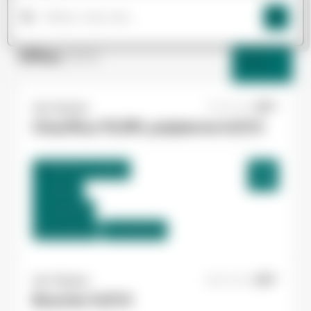
Offres
(263)
Filtres
Yes ! Eysines
17/07/2026
Chauffeur Pl/SPL polybenne H/F/X
Bassens , France
Interim
13,54 €/h
Du:
27/07/26
Au:
29/10/26
Yes ! Pamiers
29/07/2026
Boucher H/F/X