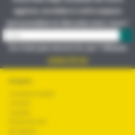
agence, accédez à votre espace
personnalisé et discutez avec nous !
Ce n’est pas encore le cas ? Glissez
votre CV ici
Navigation
Je cherche un emploi
Je recrute
Le groupe
Évoluer chez Yes !
Nos agences