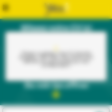
Glissez votre CV ici
Cliquez ou glissez votre CV (formats
acceptés : PDF, PNG, JPG, DOCX) pour
dénicher les opportunités qui vous
correspondent !
Ou voir les offres​