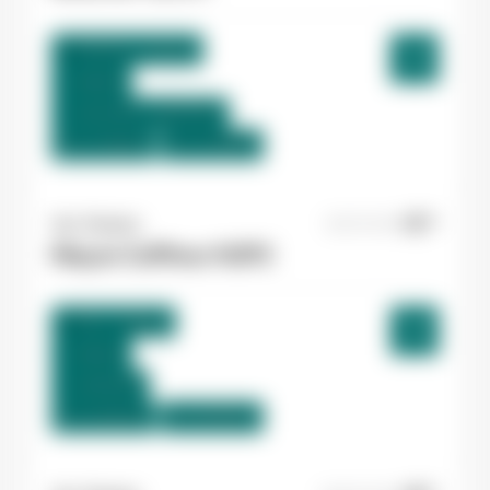
Pamiers , France
Interim
12,31 €/h - 26,00 €/h
Du:
17/08/26
Au:
17/09/26
Yes ! Pamiers
31/07/2026
Maçon Coffreur N3P2
Foix , France
Interim
14,55 €/h
Du:
24/08/26
Au:
24/09/26