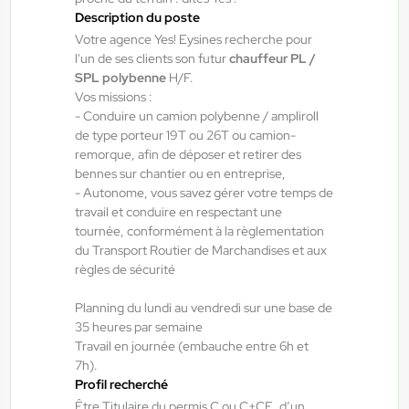
CDI
Description du poste
12,98 €/h
Votre agence Yes! Eysines recherche pour
Début le:
01/09/26
l'un de ses clients son futur
chauffeur PL /
SPL polybenne
H/F.
Vos missions :
- Conduire un camion polybenne / ampliroll
Yes ! Pamiers
20/07/2026
de type porteur 19T ou 26T ou camion-
OPERATEUR DE PRODUCTION
remorque, afin de déposer et retirer des
bennes sur chantier ou en entreprise,
- Autonome, vous savez gérer votre temps de
Villeneuve-d'Olmes , France
travail et conduire en respectant une
tournée, conformément à la règlementation
Interim
du Transport Routier de Marchandises et aux
12,31 €/h
règles de sécurité
Du:
01/09/26
Au:
30/09/26
Planning du lundi au vendredi sur une base de
35 heures par semaine
Travail en journée (embauche entre 6h et
Yes ! Pamiers
20/07/2026
7h).
Cariste manutentionnaire H/F/X
Profil recherché
Être Titulaire du permis C ou C+CE, d’un