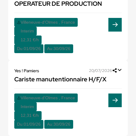
OPERATEUR DE PRODUCTION
Villeneuve-d'Olmes , France
Interim
12,31 €/h
Du:
01/09/26
Au:
30/09/26
Yes ! Pamiers
20/07/2026
Cariste manutentionnaire H/F/X
Villeneuve-d'Olmes , France
Interim
12,31 €/h
Du:
01/09/26
Au:
30/09/26