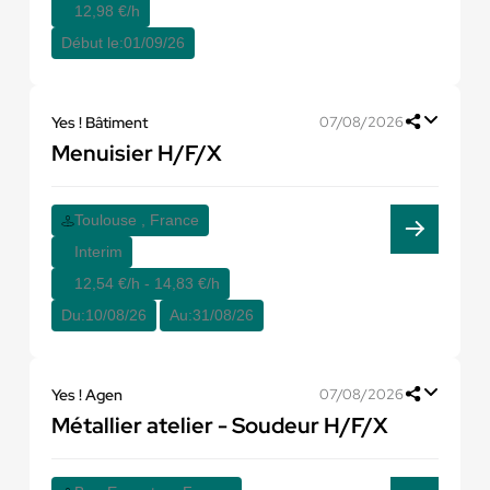
12,98 €/h
Début le:
01/09/26
Yes ! Bâtiment
07/08/2026
Menuisier H/F/X
Toulouse , France
Interim
12,54 €/h - 14,83 €/h
Du:
10/08/26
Au:
31/08/26
Yes ! Agen
07/08/2026
Métallier atelier - Soudeur H/F/X