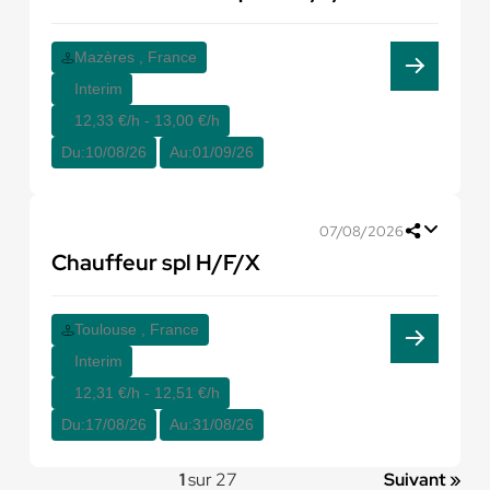
Mazères , France
Interim
12,33 €/h - 13,00 €/h
Du:
10/08/26
Au:
01/09/26
07/08/2026
Chauffeur spl H/F/X
Toulouse , France
Interim
12,31 €/h - 12,51 €/h
Du:
17/08/26
Au:
31/08/26
1
sur 27
Suivant »