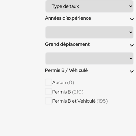
Bardeur ()
(1)
Boucher
(2)
Années d’expérience
Canalisateur
(2)
Cariste
(12)
Cariste manutentionnaire
(1)
Grand déplacement
Cariste réceptionnaire
(1)
Cariste séchoir
(1)
Permis B / Véhiculé
Carreleur
(4)
Chargé d'affaires
(1)
Aucun
(0)
Charpentier
(4)
Permis B
(210)
Charpentier bois
(1)
Permis B et Véhiculé
(195)
Chaudronnier
(4)
Chaudronnier Aéronautique
(1)
Chaudronnier aéronautique (Poste en
local )
(1)