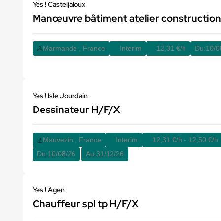
Yes ! Casteljaloux
Manœuvre bâtiment atelier construction
Marmande , France
Interim
12,31 €/h
Du:
10/0
Yes ! Isle Jourdain
Dessinateur H/F/X
Mauvezin , France
Interim
12,31 €/h - 12,50 €/h
Du:
10/08/26
Au:
31/12/26
Yes ! Agen
Chauffeur spl tp H/F/X