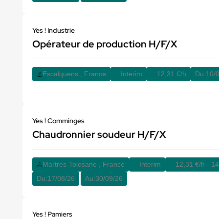
Yes ! Industrie
Opérateur de production H/F/X
Escalquens , France
Interim
12,31 €/h
Du:
10/
Yes ! Comminges
Chaudronnier soudeur H/F/X
Martres-Tolosane , France
Interim
12,31 €/h - 14
Du:
17/08/26
Au:
30/09/26
Yes ! Pamiers