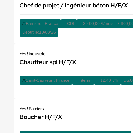
Chef de projet / Ingénieur béton H/F/X
Pamiers , France
CDI
2.400,00 €/mois - 2.800,0
Début le:
10/08/26
Yes ! Industrie
Chauffeur spl H/F/X
Saint-Sauveur , France
Interim
12,43 €/h
Du:
0
Yes ! Pamiers
Boucher H/F/X