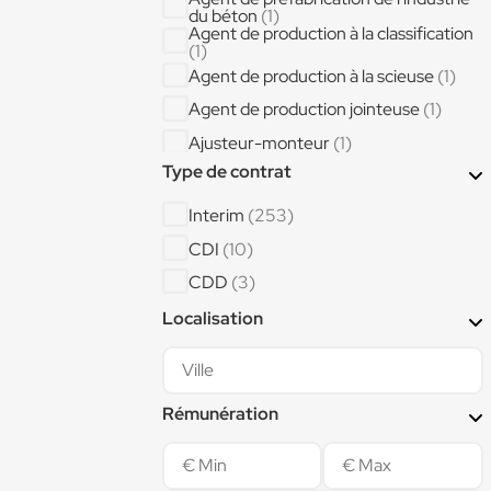
du béton
(1)
Agent de production à la classification
(1)
Agent de production à la scieuse
(1)
Agent de production jointeuse
(1)
Ajusteur-monteur
(1)
Ajusteur-Monteur aéronautique
Type de contrat
atelier A350
(1)
AJUSTEUR ASSEMBLEUR GRAND
Interim
(253)
DEPLACEMENT
(1)
AJUSTEUR ASSEMBLEUR LOCAL
CDI
(10)
(1)
Aménageur intégrateur de cabines
CDD
(3)
d'aéronefs
(1)
Assistant administratif
(1)
Localisation
Assistant logistique
(1)
Assistant RH et Communication
(1)
Rémunération
Assistant supply-chain
(1)
Auditeur qualité
(1)
Bancheur ()
(1)