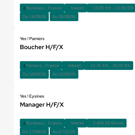
Bordeaux , France
Interim
13,00 €/h - 15,00 €/h
Du:
14/09/26
Au:
30/09/26
Yes ! Pamiers
Boucher H/F/X
Pamiers , France
Interim
12,31 €/h - 26,00 €/h
Du:
10/08/26
Au:
10/09/26
Yes ! Eysines
Manager H/F/X
Bordeaux , France
Interim
2.400,00 €/mois
Du:
17/08/26
Au:
27/11/26