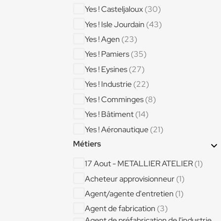
Yes ! Casteljaloux
(30)
Yes ! Isle Jourdain
(43)
Yes ! Agen
(23)
Yes ! Pamiers
(35)
Yes ! Eysines
(27)
Yes ! Industrie
(22)
Yes ! Comminges
(8)
Yes ! Bâtiment
(14)
Yes ! Aéronautique
(21)
Métiers
Yes ! Limoux
(6)
Yes ! Condom
(15)
17 Aout - METALLIER ATELIER
(1)
Yes ! Bordeaux Centre
(14)
Acheteur approvisionneur
(1)
Agent/agente d'entretien
(1)
Agent de fabrication
(3)
Agent de préfabrication de l'industrie