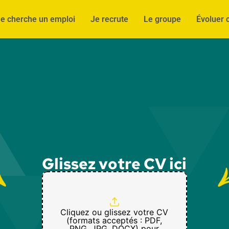
e cherche un emploi
Je recrute
Le groupe
Évoluer 
Glissez votre CV ici
Cliquez ou glissez votre CV
(formats acceptés : PDF,
PNG, JPG, DOCX) pour