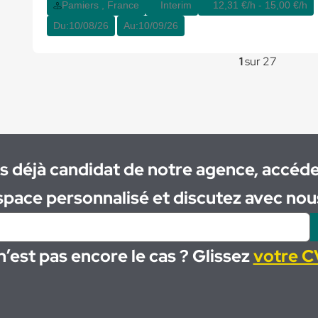
Pamiers , France
Interim
12,31 €/h - 15,00 €/h
Du:
10/08/26
Au:
10/09/26
1
sur 27
s déjà candidat de notre agence, accéde
space personnalisé et discutez avec nous
n’est pas encore le cas ? Glissez
votre CV