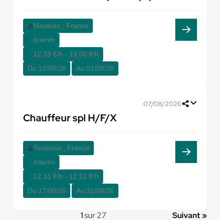
Mazères , France
Interim
12,33 €/h - 13,00 €/h
Du:
10/08/26
Au:
01/09/26
07/08/2026
Chauffeur spl H/F/X
Toulouse , France
Interim
12,31 €/h - 12,51 €/h
Du:
17/08/26
Au:
31/08/26
1
sur 27
Suivant »