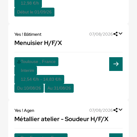
12,98 €/h
Début le:
01/09/26
Yes ! Bâtiment
07/08/2026
Menuisier H/F/X
Toulouse , France
Interim
12,54 €/h - 14,83 €/h
Du:
10/08/26
Au:
31/08/26
Yes ! Agen
07/08/2026
Métallier atelier - Soudeur H/F/X