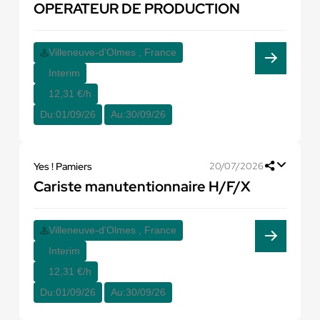
OPERATEUR DE PRODUCTION
Villeneuve-d'Olmes , France
Interim
12,31 €/h
Du:
01/09/26
Au:
30/09/26
Yes ! Pamiers
20/07/2026
Cariste manutentionnaire H/F/X
Villeneuve-d'Olmes , France
Interim
12,31 €/h
Du:
01/09/26
Au:
30/09/26