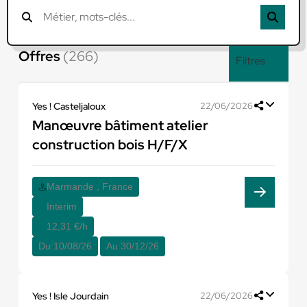
Offres
(266)
Filtres
Yes ! Casteljaloux
22/06/2026
Manœuvre bâtiment atelier
construction bois H/F/X
Marmande , France
Interim
12,31 €/h
Du:
10/08/26
Au:
30/12/26
Yes ! Isle Jourdain
22/06/2026