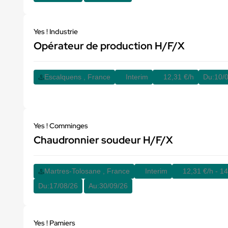
Yes ! Industrie
Opérateur de production H/F/X
Escalquens , France
Interim
12,31 €/h
Du:
10/
Yes ! Comminges
Chaudronnier soudeur H/F/X
Martres-Tolosane , France
Interim
12,31 €/h - 14
Du:
17/08/26
Au:
30/09/26
Yes ! Pamiers