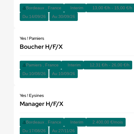
Bordeaux , France
Interim
13,00 €/h - 15,00 €/h
Du:
14/09/26
Au:
30/09/26
Yes ! Pamiers
Boucher H/F/X
Pamiers , France
Interim
12,31 €/h - 26,00 €/h
Du:
10/08/26
Au:
10/09/26
Yes ! Eysines
Manager H/F/X
Bordeaux , France
Interim
2.400,00 €/mois
Du:
17/08/26
Au:
27/11/26