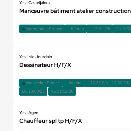
Yes ! Casteljaloux
Manœuvre bâtiment atelier construction
Marmande , France
Interim
12,31 €/h
Du:
10/0
Yes ! Isle Jourdain
Dessinateur H/F/X
Mauvezin , France
Interim
12,31 €/h - 12,50 €/h
Du:
10/08/26
Au:
31/12/26
Yes ! Agen
Chauffeur spl tp H/F/X