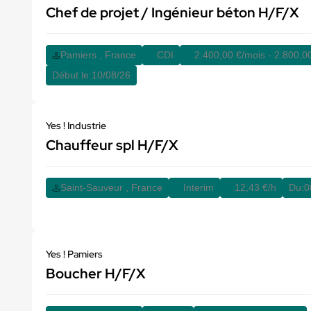
Chef de projet / Ingénieur béton H/F/X
Pamiers , France
CDI
2.400,00 €/mois - 2.800,0
Début le:
10/08/26
Yes ! Industrie
Chauffeur spl H/F/X
Saint-Sauveur , France
Interim
12,43 €/h
Du:
0
Yes ! Pamiers
Boucher H/F/X