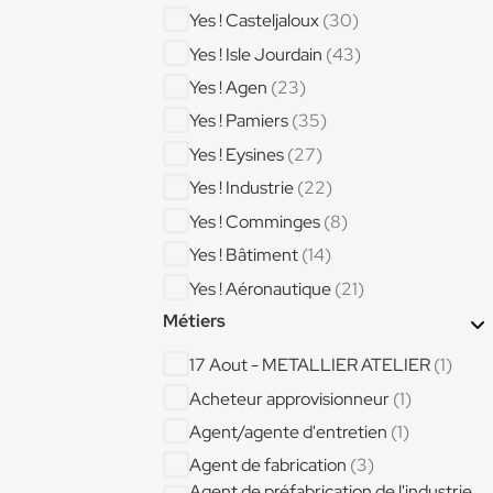
Yes ! Casteljaloux
(30)
Yes ! Isle Jourdain
(43)
Yes ! Agen
(23)
Yes ! Pamiers
(35)
Yes ! Eysines
(27)
Yes ! Industrie
(22)
Yes ! Comminges
(8)
Yes ! Bâtiment
(14)
Yes ! Aéronautique
(21)
Métiers
Yes ! Limoux
(6)
Yes ! Condom
(15)
17 Aout - METALLIER ATELIER
(1)
Yes ! Bordeaux Centre
(14)
Acheteur approvisionneur
(1)
Agent/agente d'entretien
(1)
Agent de fabrication
(3)
Agent de préfabrication de l'industrie