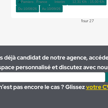
Pamiers , France
Interim
12,31 €/h - 15,00 €/h
Du:
10/08/26
Au:
10/09/26
1
sur 27
s déjà candidat de notre agence, accéde
space personnalisé et discutez avec nous
n’est pas encore le cas ? Glissez
votre CV