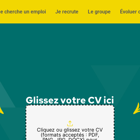
e cherche un emploi
Je recrute
Le groupe
Évoluer 
Glissez votre CV ici
Cliquez ou glissez votre CV
(formats acceptés : PDF,
PNG, JPG, DOCX) pour