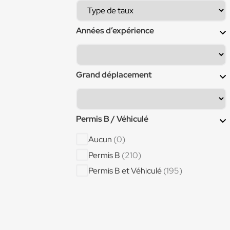
Bardeur ()
(1)
Boucher
(2)
Années d’expérience
Canalisateur
(2)
Cariste
(12)
Cariste manutentionnaire
(1)
Grand déplacement
Cariste réceptionnaire
(1)
Cariste séchoir
(1)
Permis B / Véhiculé
Carreleur
(4)
Chargé d'affaires
(1)
Aucun
(0)
Charpentier
(4)
Permis B
(210)
Charpentier bois
(1)
Permis B et Véhiculé
(195)
Chaudronnier
(4)
Chaudronnier Aéronautique
(1)
Chaudronnier aéronautique (Poste en
local )
(1)