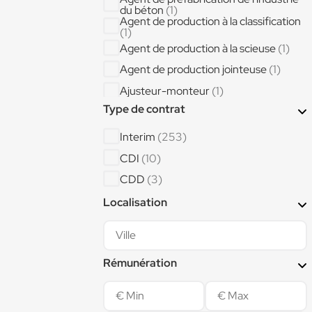
du béton
(1)
Agent de production à la classification
(1)
Agent de production à la scieuse
(1)
Agent de production jointeuse
(1)
Ajusteur-monteur
(1)
Ajusteur-Monteur aéronautique
Type de contrat
atelier A350
(1)
AJUSTEUR ASSEMBLEUR GRAND
Interim
(253)
DEPLACEMENT
(1)
AJUSTEUR ASSEMBLEUR LOCAL
CDI
(10)
(1)
Aménageur intégrateur de cabines
CDD
(3)
d'aéronefs
(1)
Assistant administratif
(1)
Localisation
Assistant logistique
(1)
Assistant RH et Communication
(1)
Rémunération
Assistant supply-chain
(1)
Auditeur qualité
(1)
Bancheur ()
(1)