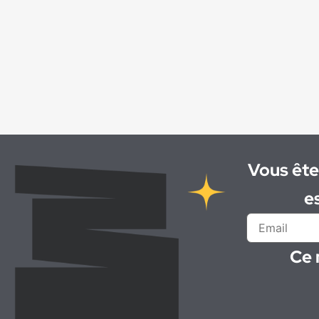
Chauffeur spl tp
(1)
Chef d'atelier de maintenance de
matériels
(1)
Chef d'équipe VRD
(1)
Chef de chantier
(1)
Chef de projet / Ingénieur béton
(1)
Chiffreur
(1)
Coffreur
(2)
Coffreur ()
(1)
Vous ête
Coffreur-bancheur
(1)
e
Coffreur Bancheur
(1)
Conducteur d'engins
(3)
Conducteur de ligne
(4)
Ce 
Conducteur de poids lourd
(1)
Conseiller-vendeur
(1)
Contremaître de fabrication de béton