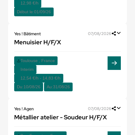
12,98 €/h
Début le:
01/09/26
Yes ! Bâtiment
07/08/2026
Menuisier H/F/X
Toulouse , France
Interim
12,54 €/h - 14,83 €/h
Du:
10/08/26
Au:
31/08/26
Yes ! Agen
07/08/2026
Métallier atelier - Soudeur H/F/X