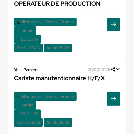
OPERATEUR DE PRODUCTION
Villeneuve-d'Olmes , France
Interim
12,31 €/h
Du:
01/09/26
Au:
30/09/26
Yes ! Pamiers
20/07/2026
Cariste manutentionnaire H/F/X
Villeneuve-d'Olmes , France
Interim
12,31 €/h
Du:
01/09/26
Au:
30/09/26