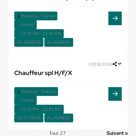
Mazères , France
Interim
12,33 €/h - 13,00 €/h
Du:
10/08/26
Au:
01/09/26
07/08/2026
Chauffeur spl H/F/X
Toulouse , France
Interim
12,31 €/h - 12,51 €/h
Du:
17/08/26
Au:
31/08/26
1
sur 27
Suivant »