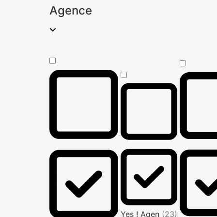
Agence
Yes ! Agen
(23)