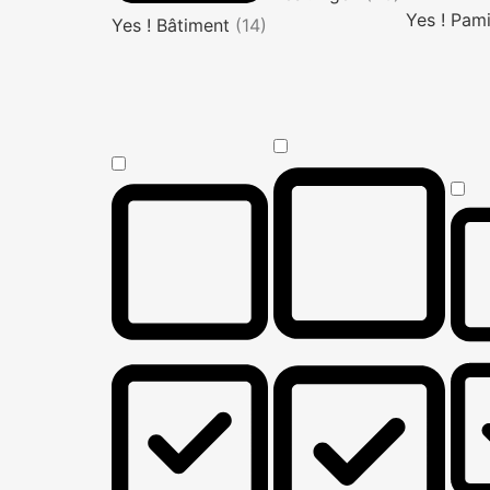
Yes ! Pam
Yes ! Bâtiment
(14)