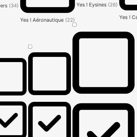
Yes ! Eysines
(26)
iers
(34)
Yes ! C
Yes ! Aéronautique
(22)