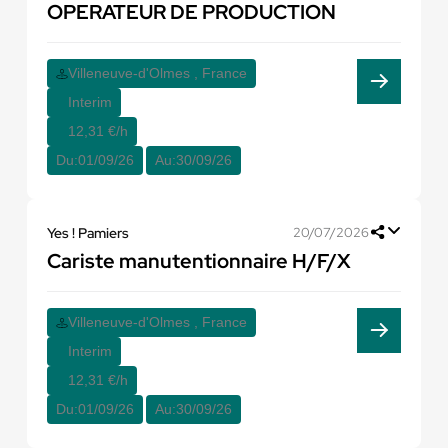
OPERATEUR DE PRODUCTION
Villeneuve-d'Olmes , France
Interim
12,31 €/h
Du:
01/09/26
Au:
30/09/26
Yes ! Pamiers
20/07/2026
Cariste manutentionnaire H/F/X
Villeneuve-d'Olmes , France
Interim
12,31 €/h
Du:
01/09/26
Au:
30/09/26