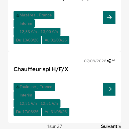
Mazères , France
Interim
12,33 €/h - 13,00 €/h
Du:
10/08/26
Au:
01/09/26
07/08/2026
Chauffeur spl H/F/X
Toulouse , France
Interim
12,31 €/h - 12,51 €/h
Du:
17/08/26
Au:
31/08/26
1
sur 27
Suivant »