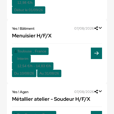
12,98 €/h
Début le:
01/09/26
Yes ! Bâtiment
07/08/2026
Menuisier H/F/X
Toulouse , France
Interim
12,54 €/h - 14,83 €/h
Du:
10/08/26
Au:
31/08/26
Yes ! Agen
07/08/2026
Métallier atelier - Soudeur H/F/X