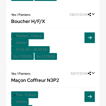
Yes ! Pamiers
29/07/2026
Boucher H/F/X
Pamiers , France
Interim
12,31 €/h - 26,00 €/h
Du:
17/08/26
Au:
17/09/26
Yes ! Pamiers
31/07/2026
Maçon Coffreur N3P2
Foix , France
Interim