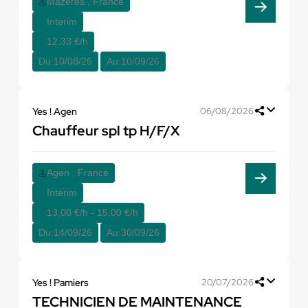
Mazères , France
Interim
12,33 €/h
Du:
10/08/26
Au:
10/09/26
Yes ! Agen
06/08/2026
Chauffeur spl tp H/F/X
Agen , France
Interim
13,00 €/h - 15,00 €/h
Du:
14/09/26
Au:
30/09/26
Yes ! Pamiers
20/07/2026
TECHNICIEN DE MAINTENANCE