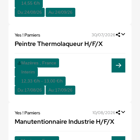
14,55 €/h
Du:
24/08/26
Au:
24/09/26
Yes ! Pamiers
30/07/2026
Peintre Thermolaqueur H/F/X
Mazères , France
Interim
12,33 €/h - 13,00 €/h
Du:
17/08/26
Au:
17/09/26
Yes ! Pamiers
10/08/2026
Manutentionnaire Industrie H/F/X