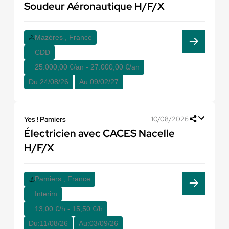
Soudeur Aéronautique H/F/X
Mazères , France
CDD
25.000,00 €/an - 27.000,00 €/an
Du:
24/08/26
Au:
09/02/27
Yes ! Pamiers
10/08/2026
Électricien avec CACES Nacelle
H/F/X
Pamiers , France
Interim
13,00 €/h - 15,50 €/h
Du:
11/08/26
Au:
03/09/26