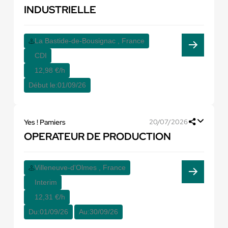
INDUSTRIELLE
La Bastide-de-Bousignac , France
CDI
12,98 €/h
Début le:
01/09/26
Yes ! Pamiers
20/07/2026
OPERATEUR DE PRODUCTION
Villeneuve-d'Olmes , France
Interim
12,31 €/h
Du:
01/09/26
Au:
30/09/26