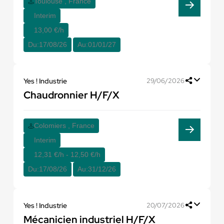
Toulouse , France
Interim
13,00 €/h
Du:
17/08/26
Au:
01/01/27
Yes ! Industrie
29/06/2026
Chaudronnier H/F/X
Colomiers , France
Interim
12,31 €/h - 12,50 €/h
Du:
17/08/26
Au:
31/12/26
Yes ! Industrie
20/07/2026
Mécanicien industriel H/F/X