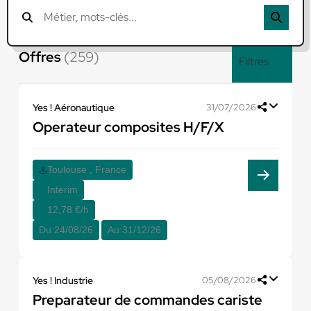
Offres
(259)
Filtres
Yes ! Aéronautique
31/07/2026
Operateur composites H/F/X
Toulouse , France
Interim
12,78 €/h
Du:
24/08/26
Au:
31/12/26
Yes ! Industrie
05/08/2026
Preparateur de commandes cariste