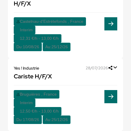
H/F/X
Castelnau-d'Estrétefonds , France
Interim
12,31 €/h - 13,00 €/h
Du:
10/08/26
Au:
25/12/26
Yes ! Industrie
28/07/2026
Cariste H/F/X
Bruguières , France
Interim
12,50 €/h - 13,00 €/h
Du:
17/08/26
Au:
25/12/26