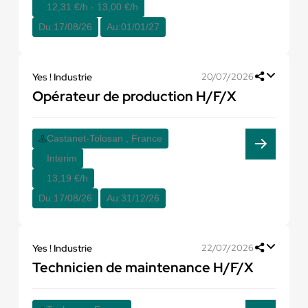
12,31 €/h - 13,00 €/h
Du:
17/08/26
Au:
01/01/27
Yes ! Industrie
20/07/2026
Opérateur de production H/F/X
Castanet-Tolosan , France
Interim
13,19 €/h
Du:
17/08/26
Au:
31/12/26
Yes ! Industrie
22/07/2026
Technicien de maintenance H/F/X