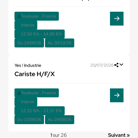
Toulouse , France
Interim
12,50 €/h - 14,00 €/h
Du:
10/08/26
Au:
30/10/26
Yes ! Industrie
20/07/2026
Cariste H/F/X
Toulouse , France
Interim
12,31 €/h - 12,37 €/h
Du:
10/08/26
Au:
29/08/26
1
sur 26
Suivant »