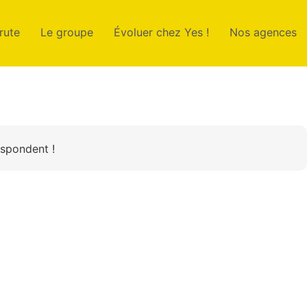
rute
Le groupe
Évoluer chez Yes !
Nos agences
espondent !