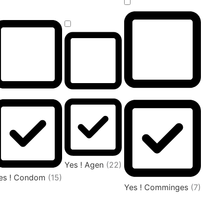
Yes ! Agen
(22)
es ! Condom
(15)
Yes ! Comminges
(7)