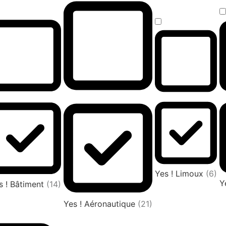
Yes ! Limoux
(6)
Y
s ! Bâtiment
(14)
Yes ! Aéronautique
(21)