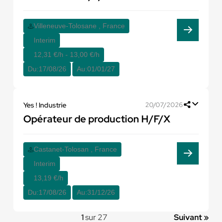
Villeneuve-Tolosane , France
Interim
12,31 €/h - 13,00 €/h
Du:
17/08/26
Au:
01/01/27
Yes ! Industrie
20/07/2026
Opérateur de production H/F/X
Castanet-Tolosan , France
Interim
13,19 €/h
Du:
17/08/26
Au:
31/12/26
1
sur 27
Suivant »