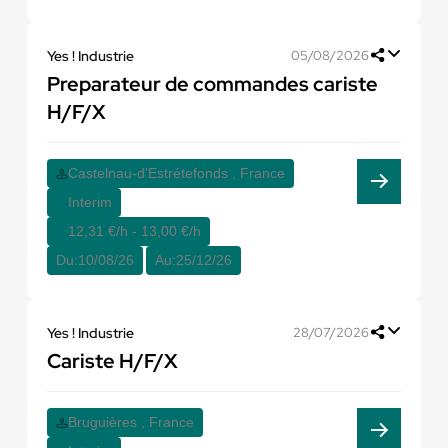
Yes ! Industrie
05/08/2026
Preparateur de commandes cariste
H/F/X
Castelnau-d'Estrétefonds , France
Interim
12,31 €/h - 13,00 €/h
Du:
10/08/26
Au:
25/12/26
Yes ! Industrie
28/07/2026
Cariste H/F/X
Bruguières , France