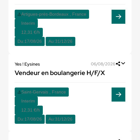
Artigues-près-Bordeaux , France
Interim
12,31 €/h
Du:
17/08/26
Au:
31/12/26
Yes ! Eysines
06/08/2026
Vendeur en boulangerie H/F/X
Saint-Gervais , France
Interim
12,31 €/h
Du:
17/08/26
Au:
31/12/26