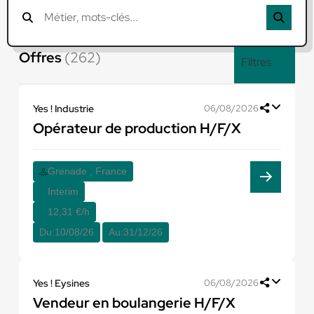
Offres
(262)
Filtres
Yes ! Industrie
06/08/2026
Opérateur de production H/F/X
Grenade , France
Interim
12,31 €/h
Du:
10/08/26
Au:
31/12/26
Yes ! Eysines
06/08/2026
Vendeur en boulangerie H/F/X