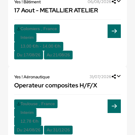
Yes ! Bâtiment
06/08/2026
17 Aout - METALLIER ATELIER
Colomiers , France
Interim
13,00 €/h - 14,00 €/h
Du:
17/08/26
Au:
21/08/26
Yes ! Aéronautique
31/07/2026
Operateur composites H/F/X
Toulouse , France
Interim
12,78 €/h
Du:
24/08/26
Au:
31/12/26