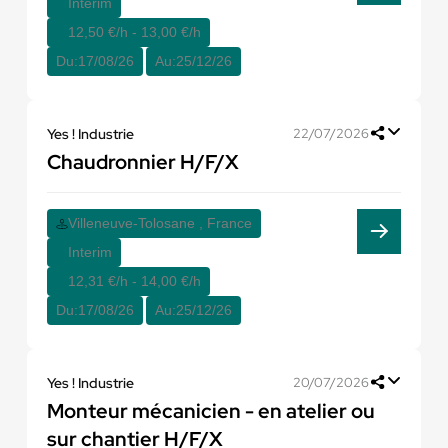
Interim
12,50 €/h - 13,00 €/h
Du:
17/08/26
Au:
25/12/26
Yes ! Industrie
22/07/2026
Chaudronnier H/F/X
Villeneuve-Tolosane , France
Interim
12,31 €/h - 14,00 €/h
Du:
17/08/26
Au:
25/12/26
Yes ! Industrie
20/07/2026
Monteur mécanicien - en atelier ou
sur chantier H/F/X