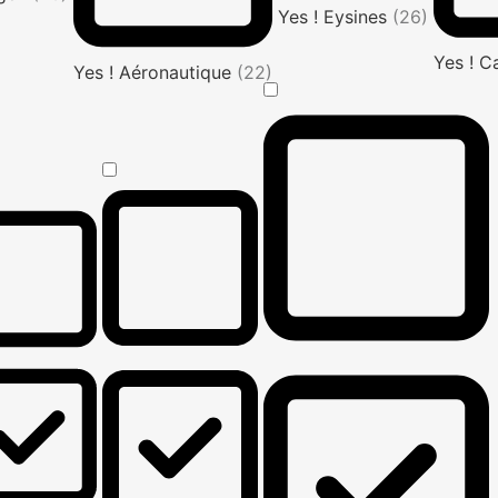
Yes ! Eysines
(26)
Yes ! C
Yes ! Aéronautique
(22)