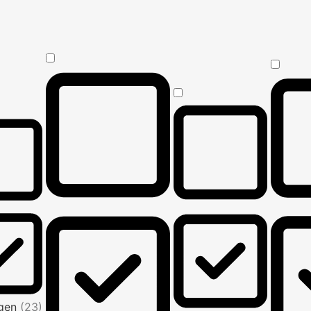
Agen
(23)