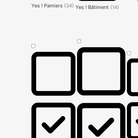
Yes ! Pamiers
(34)
Yes ! Bâtiment
(14)