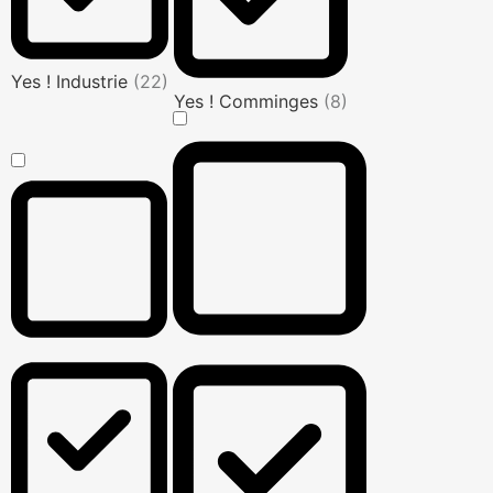
Yes ! Industrie
(22)
Yes ! Comminges
(8)