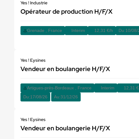
Yes ! Industrie
Opérateur de production H/F/X
Grenade , France
Interim
12,31 €/h
Du:
10/08/
Yes ! Eysines
Vendeur en boulangerie H/F/X
Artigues-près-Bordeaux , France
Interim
12,31 €
Du:
17/08/26
Au:
31/12/26
Yes ! Eysines
Vendeur en boulangerie H/F/X