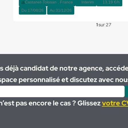
Castanet-Tolosan , France
Interim
13,19 €/h
Du:
17/08/26
Au:
31/12/26
1
sur 27
s déjà candidat de notre agence, accéde
space personnalisé et discutez avec nous
n’est pas encore le cas ? Glissez
votre CV