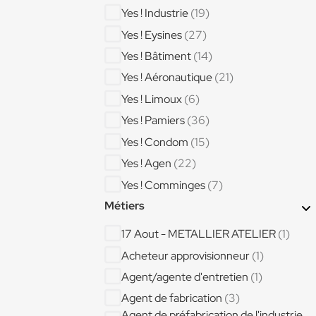
Yes ! Industrie
(19)
Yes ! Eysines
(27)
Yes ! Bâtiment
(14)
Yes ! Aéronautique
(21)
Yes ! Limoux
(6)
Yes ! Pamiers
(36)
Yes ! Condom
(15)
Yes ! Agen
(22)
Yes ! Comminges
(7)
Métiers
Yes ! Casteljaloux
(30)
Yes ! Isle Jourdain
(43)
17 Aout - METALLIER ATELIER
(1)
Yes ! Bordeaux Centre
(14)
Acheteur approvisionneur
(1)
Agent/agente d'entretien
(1)
Agent de fabrication
(3)
Agent de préfabrication de l'industrie