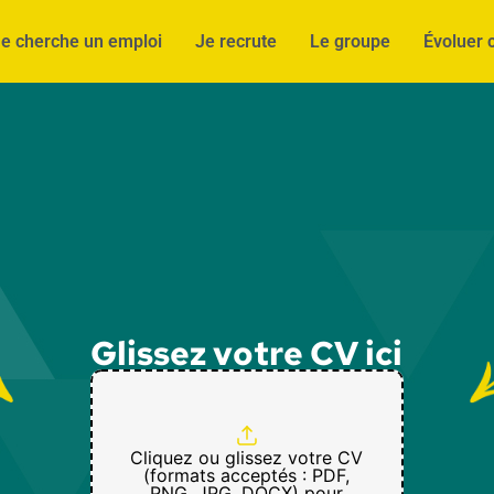
e cherche un emploi
Je recrute
Le groupe
Évoluer 
Glissez votre CV ici
Cliquez ou glissez votre CV
(formats acceptés : PDF,
PNG, JPG, DOCX) pour