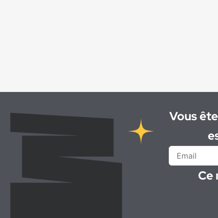
Chef d'équipe VRD
(1)
Chef de chantier
(1)
Chef de projet / Ingénieur béton
(1)
Chiffreur
(1)
Coffreur
(2)
Coffreur ()
(1)
Coffreur-bancheur
(1)
Coffreur Bancheur
(1)
Vous ête
Conducteur d'engins
(3)
e
Conducteur de ligne
(4)
Conducteur de poids lourd
(1)
Conseiller-vendeur
(1)
Ce 
Contremaître de fabrication de béton
(1)
Contrôleur de gestion
(1)
Controleur Qualité
(1)