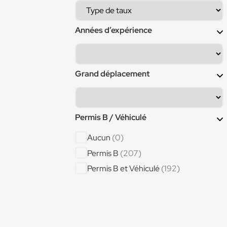
Bardeur ()
(1)
Boucher
(2)
Années d’expérience
Canalisateur
(2)
Cariste
(12)
Cariste manutentionnaire
(1)
Grand déplacement
Cariste réceptionnaire
(1)
Cariste séchoir
(1)
Permis B / Véhiculé
Carreleur
(4)
Chargé d'affaires
(1)
Aucun
(0)
Charpentier
(4)
Permis B
(207)
Charpentier bois
(1)
Permis B et Véhiculé
(192)
Chaudronnier
(4)
Chaudronnier Aéronautique
(1)
Chaudronnier aéronautique (Poste en
local )
(1)