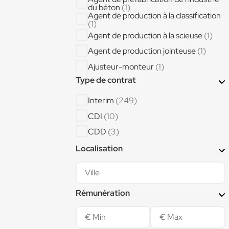
du béton
(1)
Agent de production à la classification
(1)
Agent de production à la scieuse
(1)
Agent de production jointeuse
(1)
Ajusteur-monteur
(1)
Ajusteur-Monteur aéronautique
Type de contrat
atelier A350
(1)
AJUSTEUR ASSEMBLEUR GRAND
Interim
(249)
DEPLACEMENT
(1)
AJUSTEUR ASSEMBLEUR LOCAL
CDI
(10)
(1)
Aménageur intégrateur de cabines
CDD
(3)
d'aéronefs
(1)
Assistant administratif
(1)
Localisation
Assistant logistique
(1)
Assistant RH et Communication
(1)
Rémunération
Assistant supply-chain
(1)
Auditeur qualité
(1)
Bancheur ()
(1)