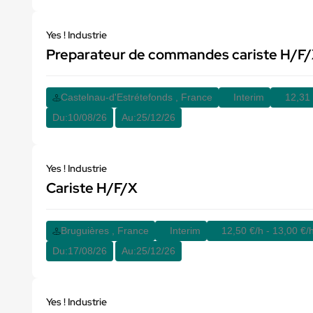
Yes ! Industrie
Preparateur de commandes cariste H/F
Castelnau-d'Estrétefonds , France
Interim
12,31 
Du:
10/08/26
Au:
25/12/26
Yes ! Industrie
Cariste H/F/X
Bruguières , France
Interim
12,50 €/h - 13,00 €/
Du:
17/08/26
Au:
25/12/26
Yes ! Industrie