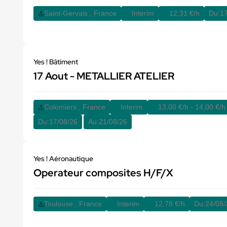
Saint-Gervais , France
Interim
12,31 €/h
Du:
17
Yes ! Bâtiment
17 Aout - METALLIER ATELIER
Colomiers , France
Interim
13,00 €/h - 14,00 €/h
Du:
17/08/26
Au:
21/08/26
Yes ! Aéronautique
Operateur composites H/F/X
Toulouse , France
Interim
12,78 €/h
Du:
24/08/