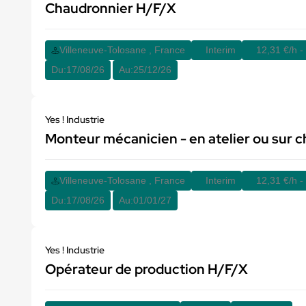
Chaudronnier H/F/X
Villeneuve-Tolosane , France
Interim
12,31 €/h -
Du:
17/08/26
Au:
25/12/26
Yes ! Industrie
Monteur mécanicien - en atelier ou sur 
Villeneuve-Tolosane , France
Interim
12,31 €/h -
Du:
17/08/26
Au:
01/01/27
Yes ! Industrie
Opérateur de production H/F/X