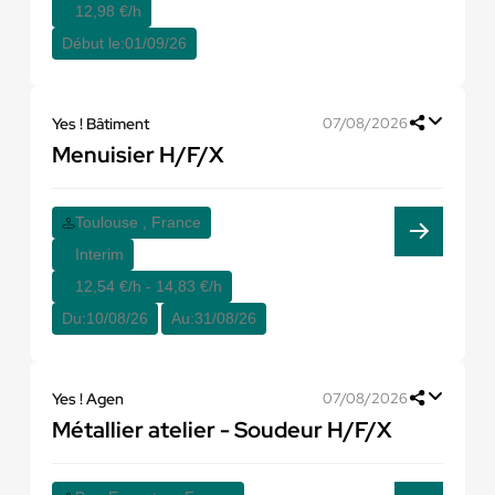
12,98 €/h
Début le:
01/09/26
Yes ! Bâtiment
07/08/2026
Menuisier H/F/X
Toulouse , France
Interim
12,54 €/h - 14,83 €/h
Du:
10/08/26
Au:
31/08/26
Yes ! Agen
07/08/2026
Métallier atelier - Soudeur H/F/X