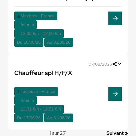
Mazères , France
Interim
12,33 €/h - 13,00 €/h
Du:
10/08/26
Au:
01/09/26
07/08/2026
Chauffeur spl H/F/X
Toulouse , France
Interim
12,31 €/h - 12,51 €/h
Du:
17/08/26
Au:
31/08/26
1
sur 27
Suivant »