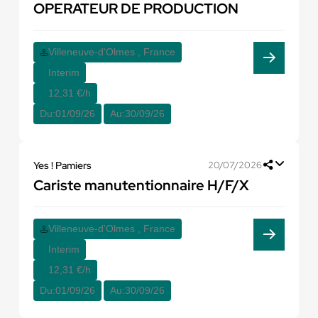
OPERATEUR DE PRODUCTION
Villeneuve-d'Olmes , France
Interim
12,31 €/h
Du:
01/09/26
Au:
30/09/26
Yes ! Pamiers
20/07/2026
Cariste manutentionnaire H/F/X
Villeneuve-d'Olmes , France
Interim
12,31 €/h
Du:
01/09/26
Au:
30/09/26