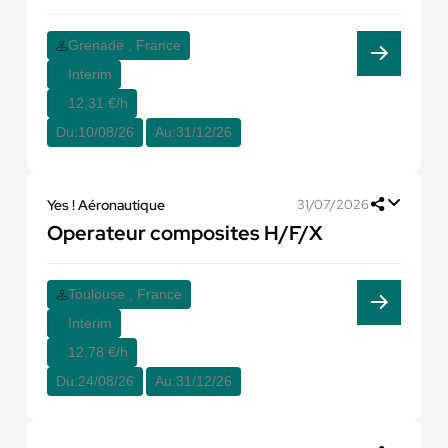
Grenade , France
Interim
12,31 €/h
Du:
10/08/26
Au:
31/12/26
Yes ! Aéronautique
31/07/2026
Operateur composites H/F/X
Toulouse , France
Interim
12,78 €/h
Du:
24/08/26
Au:
31/12/26