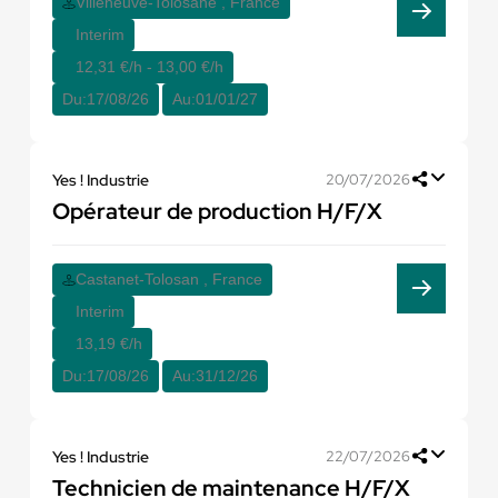
Villeneuve-Tolosane , France
Interim
12,31 €/h - 13,00 €/h
Du:
17/08/26
Au:
01/01/27
Yes ! Industrie
20/07/2026
Opérateur de production H/F/X
Castanet-Tolosan , France
Interim
13,19 €/h
Du:
17/08/26
Au:
31/12/26
Yes ! Industrie
22/07/2026
Technicien de maintenance H/F/X