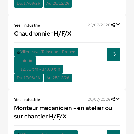
Du:
17/08/26
Au:
25/12/26
Yes ! Industrie
22/07/2026
Chaudronnier H/F/X
Villeneuve-Tolosane , France
Interim
12,31 €/h - 14,00 €/h
Du:
17/08/26
Au:
25/12/26
Yes ! Industrie
20/07/2026
Monteur mécanicien - en atelier ou
sur chantier H/F/X