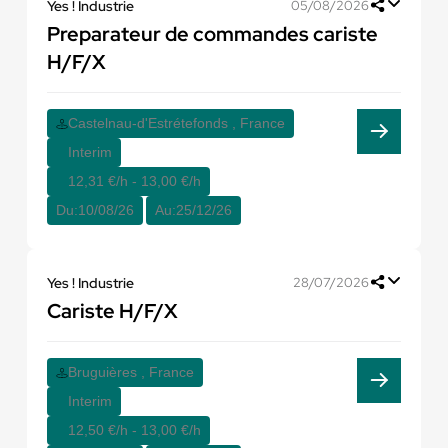
Yes ! Industrie
05/08/2026
Preparateur de commandes cariste
H/F/X
Castelnau-d'Estrétefonds , France
Interim
12,31 €/h - 13,00 €/h
Du:
10/08/26
Au:
25/12/26
Yes ! Industrie
28/07/2026
Cariste H/F/X
Bruguières , France
Interim
12,50 €/h - 13,00 €/h