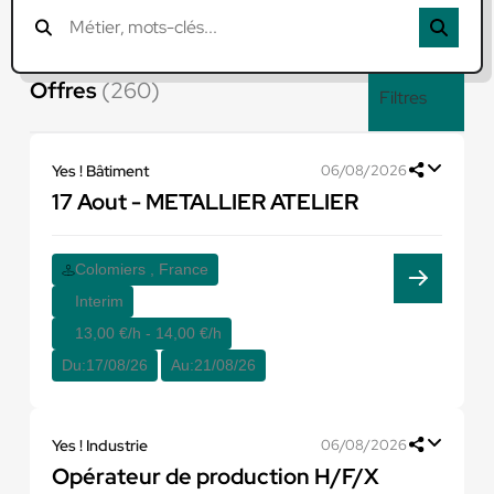
Offres
(260)
Filtres
Yes ! Bâtiment
06/08/2026
17 Aout - METALLIER ATELIER
Colomiers , France
Interim
13,00 €/h - 14,00 €/h
Du:
17/08/26
Au:
21/08/26
Yes ! Industrie
06/08/2026
Opérateur de production H/F/X