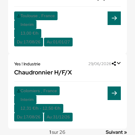
Toulouse , France
Interim
13,00 €/h
Du:
17/08/26
Au:
01/01/27
Yes ! Industrie
29/06/2026
Chaudronnier H/F/X
Colomiers , France
Interim
12,31 €/h - 12,50 €/h
Du:
17/08/26
Au:
31/12/26
1
sur 26
Suivant »