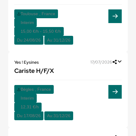
Toulouse , France
Interim
15,00 €/h - 15,50 €/h
Du:
24/08/26
Au:
31/12/26
Yes ! Eysines
17/07/2026
Cariste H/F/X
Bègles , France
Interim
12,31 €/h
Du:
17/08/26
Au:
31/12/26