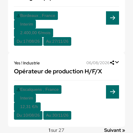
Bordeaux , France
Interim
2.400,00 €/mois
Du:
17/08/26
Au:
27/11/26
Yes ! Industrie
06/08/2026
Opérateur de production H/F/X
Escalquens , France
Interim
12,31 €/h
Du:
10/08/26
Au:
30/11/26
1
sur 27
Suivant »