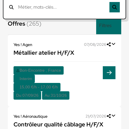
Offres
(265)
Filtres
Yes ! Agen
07/08/2026
Métallier atelier H/F/X
Bon-Encontre , France
Interim
15,00 €/h - 17,00 €/h
Du:
07/09/26
Au:
31/10/26
Yes ! Aéronautique
21/07/2026
Contrôleur qualité câblage H/F/X