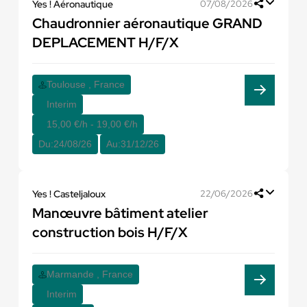
Yes ! Aéronautique
07/08/2026
Chaudronnier aéronautique GRAND
DEPLACEMENT H/F/X
Toulouse , France
Interim
15,00 €/h - 19,00 €/h
Du:
24/08/26
Au:
31/12/26
Yes ! Casteljaloux
22/06/2026
Manœuvre bâtiment atelier
construction bois H/F/X
Marmande , France
Interim