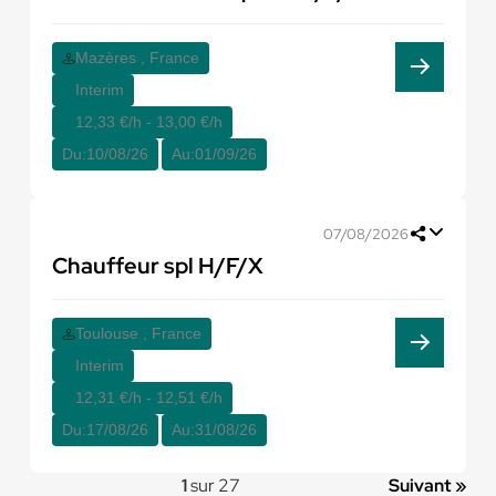
Mazères , France
Interim
12,33 €/h - 13,00 €/h
Du:
10/08/26
Au:
01/09/26
07/08/2026
Chauffeur spl H/F/X
Toulouse , France
Interim
12,31 €/h - 12,51 €/h
Du:
17/08/26
Au:
31/08/26
1
sur 27
Suivant »