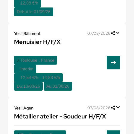
12,98 €/h
Début le:
01/09/26
Yes ! Bâtiment
07/08/2026
Menuisier H/F/X
Toulouse , France
Interim
12,54 €/h - 14,83 €/h
Du:
10/08/26
Au:
31/08/26
Yes ! Agen
07/08/2026
Métallier atelier - Soudeur H/F/X