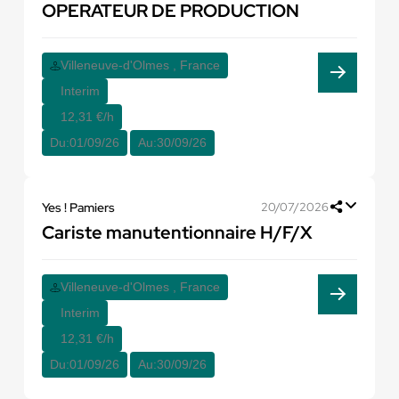
OPERATEUR DE PRODUCTION
Villeneuve-d'Olmes , France
Interim
12,31 €/h
Du:
01/09/26
Au:
30/09/26
Yes ! Pamiers
20/07/2026
Cariste manutentionnaire H/F/X
Villeneuve-d'Olmes , France
Interim
12,31 €/h
Du:
01/09/26
Au:
30/09/26