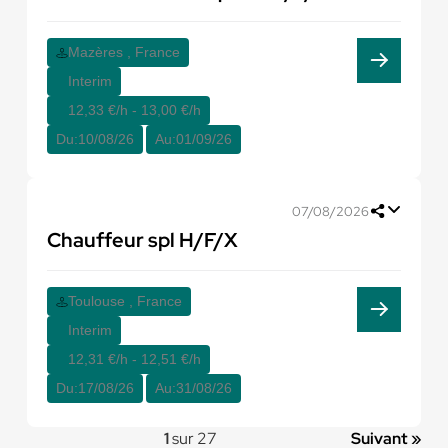
Mazères , France
Interim
12,33 €/h - 13,00 €/h
Du:
10/08/26
Au:
01/09/26
07/08/2026
Chauffeur spl H/F/X
Toulouse , France
Interim
12,31 €/h - 12,51 €/h
Du:
17/08/26
Au:
31/08/26
1
sur 27
Suivant »