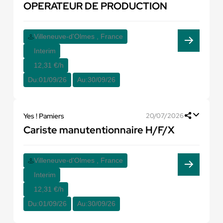
OPERATEUR DE PRODUCTION
Villeneuve-d'Olmes , France
Interim
12,31 €/h
Du:
01/09/26
Au:
30/09/26
Yes ! Pamiers
20/07/2026
Cariste manutentionnaire H/F/X
Villeneuve-d'Olmes , France
Interim
12,31 €/h
Du:
01/09/26
Au:
30/09/26