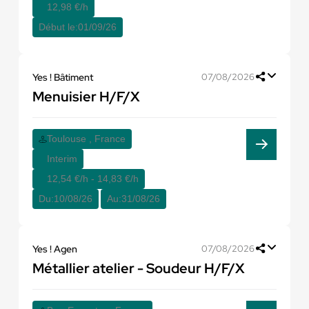
12,98 €/h
Début le:
01/09/26
Yes ! Bâtiment
07/08/2026
Menuisier H/F/X
Toulouse , France
Interim
12,54 €/h - 14,83 €/h
Du:
10/08/26
Au:
31/08/26
Yes ! Agen
07/08/2026
Métallier atelier - Soudeur H/F/X