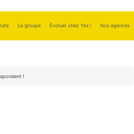
rute
Le groupe
Évoluer chez Yes !
Nos agences
espondent !