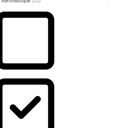
! Aéronautique
(22)