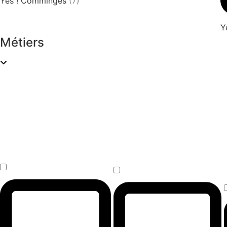
Yes ! Comminges
(7)
Y
Métiers