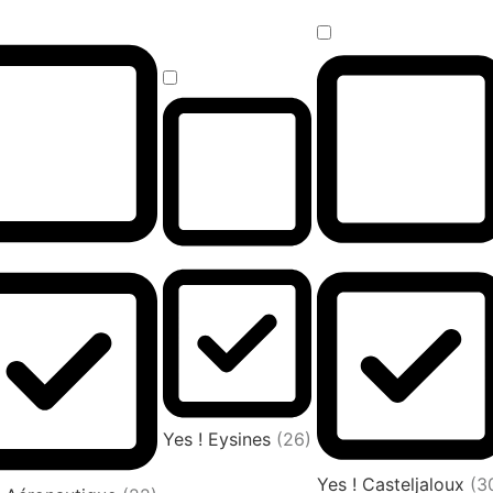
Yes ! Eysines
(26)
Yes ! Casteljaloux
(3