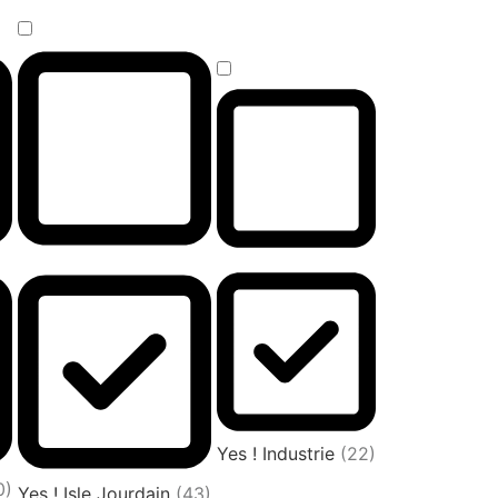
Yes ! Industrie
(22)
0)
Yes ! Isle Jourdain
(43)