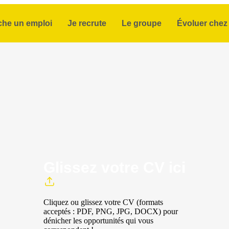
che un emploi
Je recrute
Le groupe
Évoluer chez 
Glissez votre CV ici
Cliquez ou glissez votre CV (formats
acceptés : PDF, PNG, JPG, DOCX) pour
dénicher les opportunités qui vous