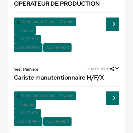
OPERATEUR DE PRODUCTION
Villeneuve-d'Olmes , France
Interim
12,31 €/h
Du:
01/09/26
Au:
30/09/26
Yes ! Pamiers
20/07/2026
Cariste manutentionnaire H/F/X
Villeneuve-d'Olmes , France
Interim
12,31 €/h
Du:
01/09/26
Au:
30/09/26