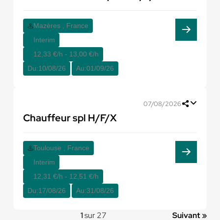
Mazères , France
Interim
12,33 €/h - 13,00 €/h
Du:
10/08/26
Au:
01/09/26
07/08/2026
Chauffeur spl H/F/X
Toulouse , France
Interim
12,31 €/h - 12,51 €/h
Du:
17/08/26
Au:
31/08/26
1
sur 27
Suivant »