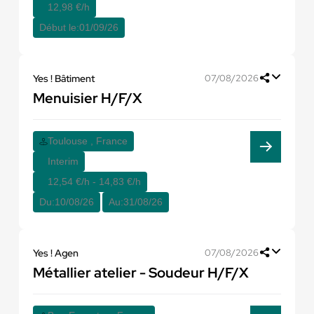
12,98 €/h
Début le:
01/09/26
Yes ! Bâtiment
07/08/2026
Menuisier H/F/X
Toulouse , France
Interim
12,54 €/h - 14,83 €/h
Du:
10/08/26
Au:
31/08/26
Yes ! Agen
07/08/2026
Métallier atelier - Soudeur H/F/X