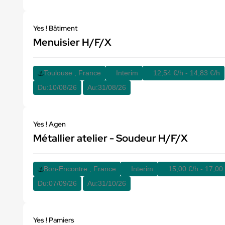
Yes ! Bâtiment
Menuisier H/F/X
Toulouse , France
Interim
12,54 €/h - 14,83 €/h
Du:
10/08/26
Au:
31/08/26
Yes ! Agen
Métallier atelier - Soudeur H/F/X
Bon-Encontre , France
Interim
15,00 €/h - 17,00
Du:
07/09/26
Au:
31/10/26
Yes ! Pamiers