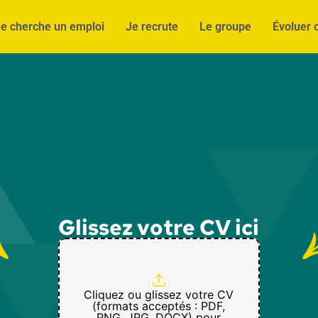
e cherche un emploi
Je recrute
Le groupe
Évoluer 
Glissez votre CV ici
Cliquez ou glissez votre CV
(formats acceptés : PDF,
PNG, JPG, DOCX) pour