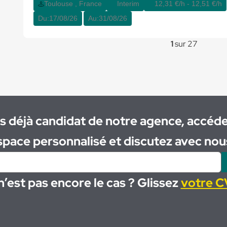
Toulouse , France
Interim
12,31 €/h - 12,51 €/h
Du:
17/08/26
Au:
31/08/26
1
sur 27
s déjà candidat de notre agence, accéde
space personnalisé et discutez avec nous
n’est pas encore le cas ? Glissez
votre CV