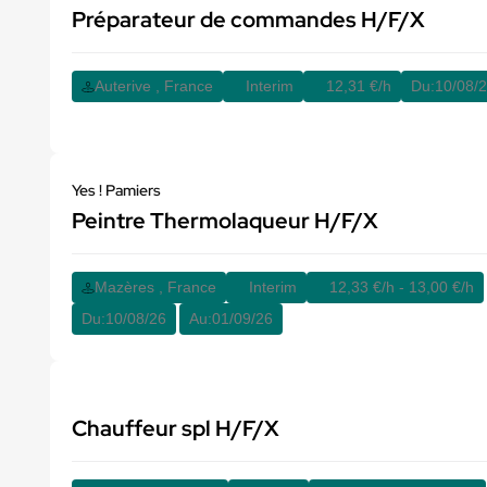
Préparateur de commandes H/F/X
Auterive , France
Interim
12,31 €/h
Du:
10/08/
Yes ! Pamiers
Peintre Thermolaqueur H/F/X
Mazères , France
Interim
12,33 €/h - 13,00 €/h
Du:
10/08/26
Au:
01/09/26
Chauffeur spl H/F/X