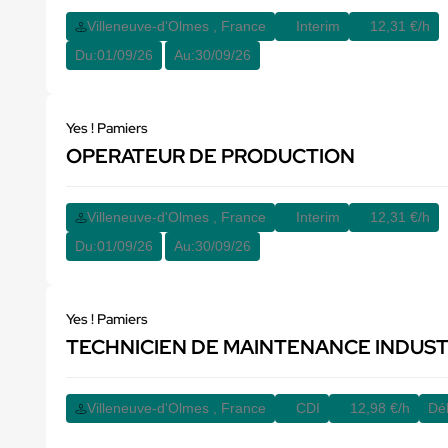
Villeneuve-d'Olmes , France
Interim
12,31 €/h
Du:
01/09/26
Au:
30/09/26
Yes ! Pamiers
OPERATEUR DE PRODUCTION
Villeneuve-d'Olmes , France
Interim
12,31 €/h
Du:
01/09/26
Au:
30/09/26
Yes ! Pamiers
TECHNICIEN DE MAINTENANCE INDUST
Villeneuve-d'Olmes , France
CDI
12,98 €/h
Déb