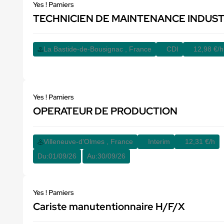
Yes ! Pamiers
TECHNICIEN DE MAINTENANCE INDUST
La Bastide-de-Bousignac , France
CDI
12,98 €/h
Yes ! Pamiers
OPERATEUR DE PRODUCTION
Villeneuve-d'Olmes , France
Interim
12,31 €/h
Du:
01/09/26
Au:
30/09/26
Yes ! Pamiers
Cariste manutentionnaire H/F/X