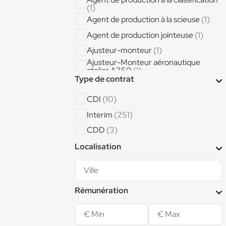
(1)
Agent de production à la scieuse
(1)
Agent de production jointeuse
(1)
Ajusteur-monteur
(1)
Ajusteur-Monteur aéronautique
atelier A350
(1)
AJUSTEUR ASSEMBLEUR GRAND
Type de contrat
DEPLACEMENT
(1)
AJUSTEUR ASSEMBLEUR LOCAL
CDI
(10)
(1)
Aménageur intégrateur de cabines
Interim
(251)
d'aéronefs
(1)
CDD
(3)
Assistant administratif
(1)
Assistant logistique
(1)
Localisation
Assistant RH et Communication
(1)
Assistant supply-chain
(1)
Rémunération
Auditeur qualité
(1)
Bancheur ()
(1)
Bardeur ()
(1)