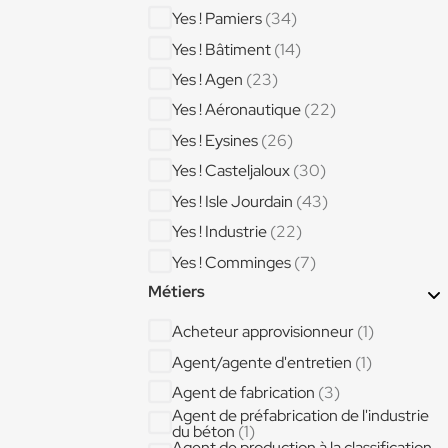
Yes ! Pamiers
(34)
Yes ! Bâtiment
(14)
Yes ! Agen
(23)
Yes ! Aéronautique
(22)
Yes ! Eysines
(26)
Yes ! Casteljaloux
(30)
Yes ! Isle Jourdain
(43)
Yes ! Industrie
(22)
Yes ! Comminges
(7)
Métiers
Yes ! Limoux
(6)
Yes ! Condom
(15)
Acheteur approvisionneur
(1)
Yes ! Bordeaux Centre
(14)
Agent/agente d'entretien
(1)
Agent de fabrication
(3)
Agent de préfabrication de l'industrie
du béton
(1)
Agent de production à la classification