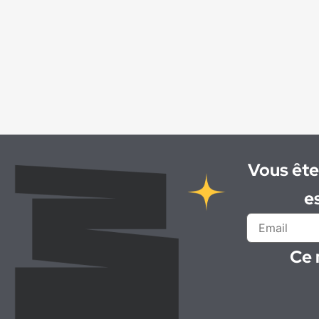
Chef d'atelier de maintenance de
matériels
(1)
Chef de chantier
(1)
Chef de projet / Ingénieur béton
(1)
Chiffreur
(1)
Coffreur
(2)
Coffreur ()
(1)
Coffreur-bancheur
(1)
Coffreur Bancheur
(1)
Vous ête
Conducteur d'engins
(3)
e
Conducteur de ligne
(4)
Conducteur de poids lourd
(1)
Conseiller-vendeur
(1)
Ce 
Contremaître de fabrication de béton
(1)
Contrôleur de gestion
(1)
Controleur Qualité
(1)