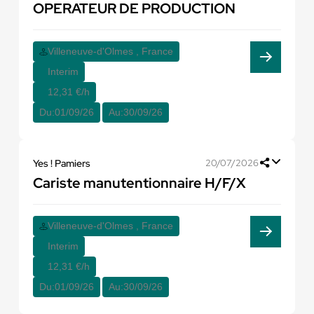
OPERATEUR DE PRODUCTION
Villeneuve-d'Olmes , France
Interim
12,31 €/h
Du:
01/09/26
Au:
30/09/26
Yes ! Pamiers
20/07/2026
Cariste manutentionnaire H/F/X
Villeneuve-d'Olmes , France
Interim
12,31 €/h
Du:
01/09/26
Au:
30/09/26