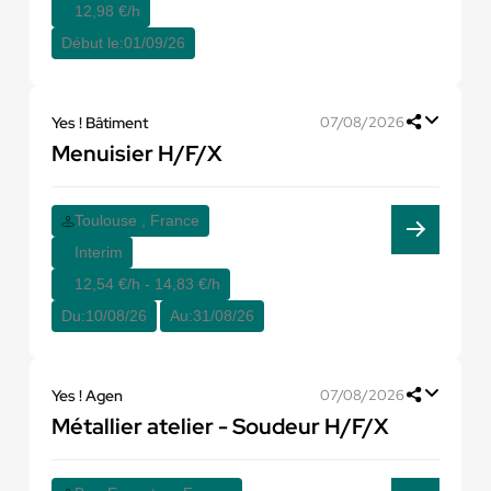
12,98 €/h
Début le:
01/09/26
Yes ! Bâtiment
07/08/2026
Menuisier H/F/X
Toulouse , France
Interim
12,54 €/h - 14,83 €/h
Du:
10/08/26
Au:
31/08/26
Yes ! Agen
07/08/2026
Métallier atelier - Soudeur H/F/X