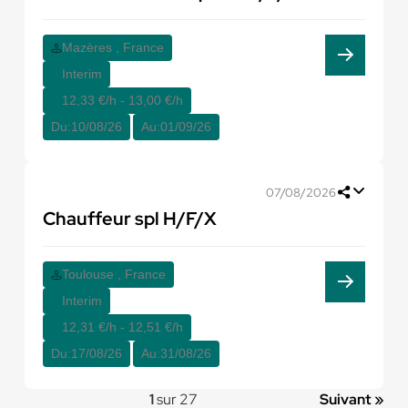
Mazères , France
Interim
12,33 €/h - 13,00 €/h
Du:
10/08/26
Au:
01/09/26
07/08/2026
Chauffeur spl H/F/X
Toulouse , France
Interim
12,31 €/h - 12,51 €/h
Du:
17/08/26
Au:
31/08/26
1
sur 27
Suivant »