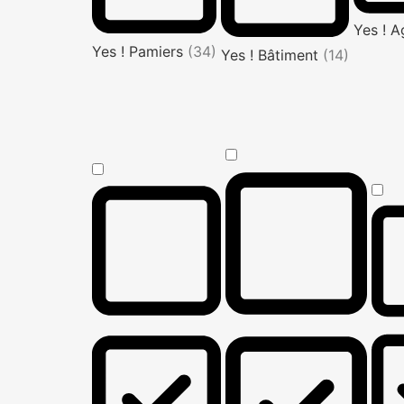
Yes ! 
Yes ! Pamiers
(34)
Yes ! Bâtiment
(14)