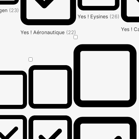
Agen
(23)
Yes ! Eysines
(26)
Yes ! C
Yes ! Aéronautique
(22)