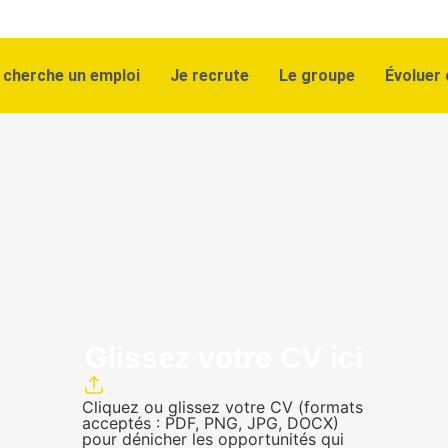
 cherche un emploi
Je recrute
Le groupe
Évoluer 
Glissez votre CV ici
Cliquez ou glissez votre CV (formats
acceptés : PDF, PNG, JPG, DOCX)
pour dénicher les opportunités qui