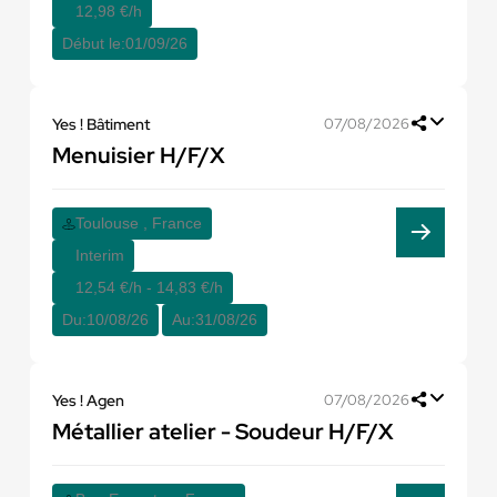
12,98 €/h
Début le:
01/09/26
Yes ! Bâtiment
07/08/2026
Menuisier H/F/X
Toulouse , France
Interim
12,54 €/h - 14,83 €/h
Du:
10/08/26
Au:
31/08/26
Yes ! Agen
07/08/2026
Métallier atelier - Soudeur H/F/X