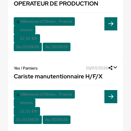
OPERATEUR DE PRODUCTION
Villeneuve-d'Olmes , France
Interim
12,31 €/h
Du:
01/09/26
Au:
30/09/26
Yes ! Pamiers
20/07/2026
Cariste manutentionnaire H/F/X
Villeneuve-d'Olmes , France
Interim
12,31 €/h
Du:
01/09/26
Au:
30/09/26