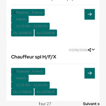
Mazères , France
Interim
12,33 €/h - 13,00 €/h
Du:
10/08/26
Au:
01/09/26
07/08/2026
Chauffeur spl H/F/X
Toulouse , France
Interim
12,31 €/h - 12,51 €/h
Du:
17/08/26
Au:
31/08/26
1
sur 27
Suivant »