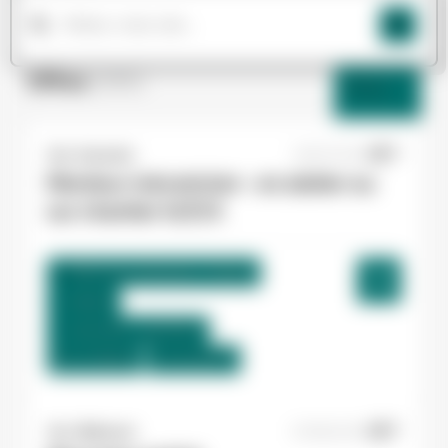
Offres
(265)
Filtres
Yes ! Industrie
20/07/2026
Monteur mécanicien - en atelier ou
sur chantier H/F/X
Villeneuve-Tolosane , France
Interim
12,31 €/h - 13,00 €/h
Du:
17/08/26
Au:
01/01/27
Yes ! Bâtiment
07/08/2026