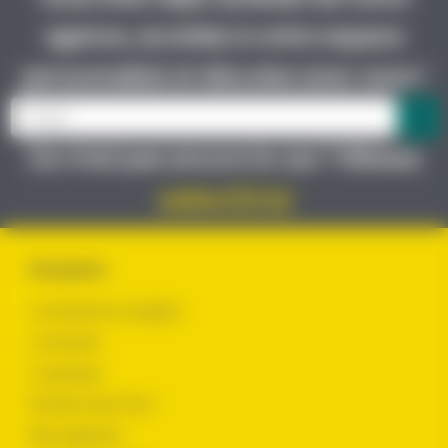
agence, accédez à votre espace
personnalisé et discutez avec nous !
Ce n’est pas encore le cas ? Glissez
votre CV ici
Navigation
Je cherche un emploi
Je recrute
Le groupe
Évoluer chez Yes !
Nos agences