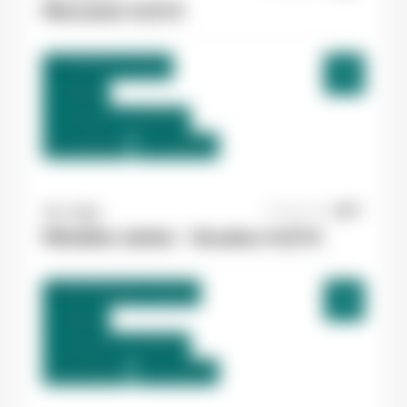
Menuisier H/F/X
Toulouse , France
Interim
12,54 €/h - 14,83 €/h
Du:
10/08/26
Au:
31/08/26
Yes ! Agen
07/08/2026
Métallier atelier - Soudeur H/F/X
Bon-Encontre , France
Interim
15,00 €/h - 17,00 €/h
Du:
07/09/26
Au:
31/10/26