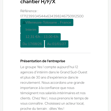
chantier H/F/X
Du:
10/08/26
Au:
01/09/26
Référence :
1771239934544x634398246750912500
Yes ! Comminges
07/08/2026
Villeneuve-Tolosane , France
Chauffeur spl H/F/X
Interim
12,31 €/h - 13,00 €/h
Castanet-Tolosan , France
Du:
17/08/26
Au:
01/01/27
Interim
12,31 €/h - 13,00 €/h
Présentation de l'entreprise
Du:
10/08/26
Au:
31/08/26
Le groupe Yes ! compte aujourd’hui 12
agences d’intérim dans le Grand Sud-Ouest
et plus de 30 ans d’expérience dans le
recrutement. Nous accordons une grande
07/08/2026
importance à la confiance que nous
Chauffeur spl H/F/X
témoignent nos salariés intérimaires et nos
clients. Chez Yes !, nous prenons le temps de
vous connaître. Choisissez un acteur local,
Toulouse , France
proche du terrain : dites Yes !