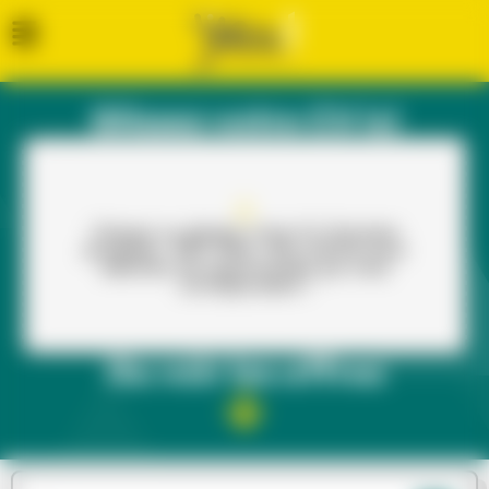
Glissez votre CV ici
Cliquez ou glissez votre CV (formats
acceptés : PDF, PNG, JPG, DOCX) pour
dénicher les opportunités qui vous
correspondent !
Ou voir les offres​