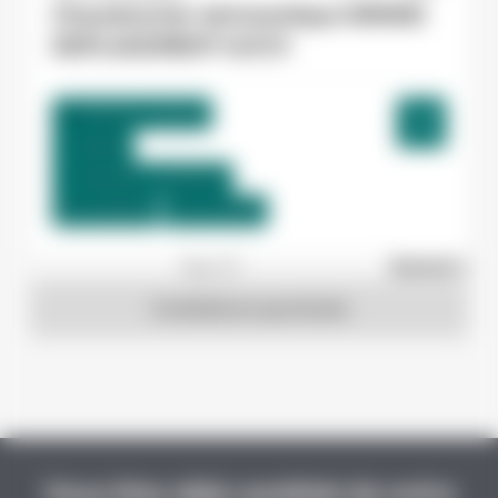
Chaudronnier aéronautique GRAND
DEPLACEMENT H/F/X
Toulouse , France
Interim
15,00 €/h - 19,00 €/h
Du:
24/08/26
Au:
31/12/26
1
sur 27
Suivant »
Candidature spontanée
Vous êtes déjà candidat de notre