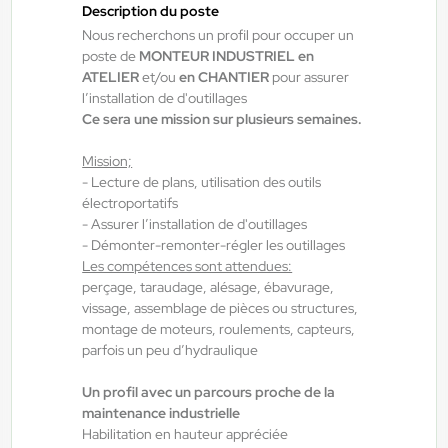
Interim
Description du poste
12,31 €/h - 12,51 €/h
Nous recherchons un profil pour occuper un
poste de
MONTEUR INDUSTRIEL en
Du:
17/08/26
Au:
31/08/26
ATELIER
et/ou
en CHANTIER
pour assurer
l’installation de d'outillages
Ce sera une mission sur plusieurs semaines.
Yes ! Aéronautique
21/07/2026
Contrôleur qualité câblage H/F/X
Mission;
- Lecture de plans, utilisation des outils
électroportatifs
Toulouse , France
- Assurer l’installation de d'outillages
- Démonter-remonter-régler les outillages
Interim
Les compétences sont attendues:
15,00 €/h - 15,50 €/h
perçage, taraudage, alésage, ébavurage,
vissage, assemblage de pièces ou structures,
Du:
24/08/26
Au:
31/12/26
montage de moteurs, roulements, capteurs,
parfois un peu d’hydraulique
Yes ! Pamiers
07/08/2026
Un profil avec un parcours proche de la
Meuleur en industrie H/F/X
maintenance industrielle
Habilitation en hauteur appréciée