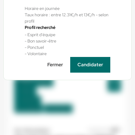
Pamiers , France
Horaire en journée
Taux horaire : entre 12.31€/h et 13€/h - selon
Interim
profil
12,31 €/h
Profil recherché
Du:
01/09/26
Au:
30/09/26
- Esprit d'équipe
- Bon savoir-être
- Ponctuel
- Volontaire
Yes ! Eysines
17/07/2026
Cariste H/F/X
Fermer
Candidater
Bègles , France
Interim
12,31 €/h
Du:
17/08/26
Au:
31/12/26
Yes ! Aéronautique
07/08/2026